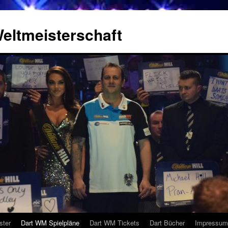
eltmeisterschaft
ster
Dart WM Spielpläne
Dart WM Tickets
Dart Bücher
Impressum