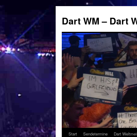
Zum
Inhalt
Dart WM – Dart W
springen
Start
Sendetermine
Dart Weltmei