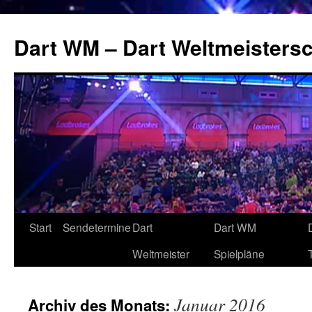
Zum
Inhalt
Dart WM – Dart Weltmeistersc
springen
Start
Sendetermine
Dart
Dart WM
Weltmeister
Spielpläne
Januar 2016
Archiv des Monats: