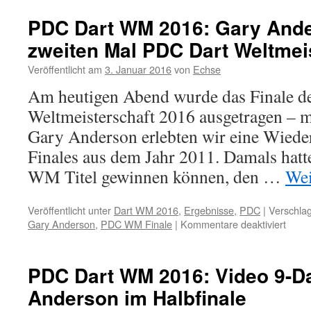
PDC Dart WM 2016: Gary Ande
zweiten Mal PDC Dart Weltmei
Veröffentlicht am
3. Januar 2016
von
Echse
Am heutigen Abend wurde das Finale d
Weltmeisterschaft 2016 ausgetragen – 
Gary Anderson erlebten wir eine Wied
Finales aus dem Jahr 2011. Damals hatt
WM Titel gewinnen können, den …
Wei
Veröffentlicht unter
Dart WM 2016
,
Ergebnisse
,
PDC
|
Verschlag
für
Gary Anderson
,
PDC WM Finale
|
Kommentare deaktiviert
PDC
Dart
WM
PDC Dart WM 2016: Video 9-Da
2016:
Anderson im Halbfinale
Gary
Ande