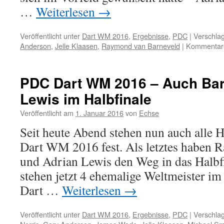
…
Weiterlesen
→
Veröffentlicht unter
Dart WM 2016
,
Ergebnisse
,
PDC
|
Verschlag
Anderson
,
Jelle Klaasen
,
Raymond van Barneveld
|
Kommentare 
PDC Dart WM 2016 – Auch Ba
Lewis im Halbfinale
Veröffentlicht am
1. Januar 2016
von
Echse
Seit heute Abend stehen nun auch alle H
Dart WM 2016 fest. Als letztes haben
und Adrian Lewis den Weg in das Halbf
stehen jetzt 4 ehemalige Weltmeister im
Dart …
Weiterlesen
→
Veröffentlicht unter
Dart WM 2016
,
Ergebnisse
,
PDC
|
Verschlag