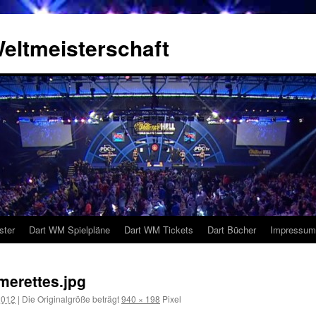
eltmeisterschaft
ster
Dart WM Spielpläne
Dart WM Tickets
Dart Bücher
Impressum
erettes.jpg
2012
|
Die Originalgröße beträgt
940 × 198
Pixel