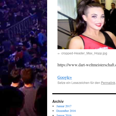
cropped-Header_Max_Hopp.jpg
https://www.dart-weltmeisterschaf
Google+
Setze ein Lesezeichen für den
Permalink
.
Archiv
Januar 2017
Dezember 2016
Januar 2016