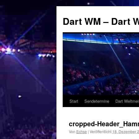
Zum
Inhalt
Dart WM – Dart W
springen
Start
Sendetermine
Dart Weltmei
cropped-Header_Hamm
Von
Echse
|
Veröffentlicht
18. Dezember 