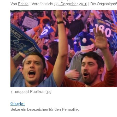
Von
Echse
|
Veröffentlicht
28. Dezember 2016
|
Die Originalgrö
cropped-Publikum.jpg
Google+
Setze ein Lesezeichen für den
Permalink
.