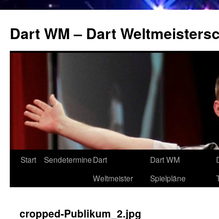
Zum
Inhalt
Dart WM – Dart Weltmeistersc
springen
Start
Sendetermine
Dart
Dart WM
Weltmeister
Spielpläne
cropped-Publikum_2.jpg