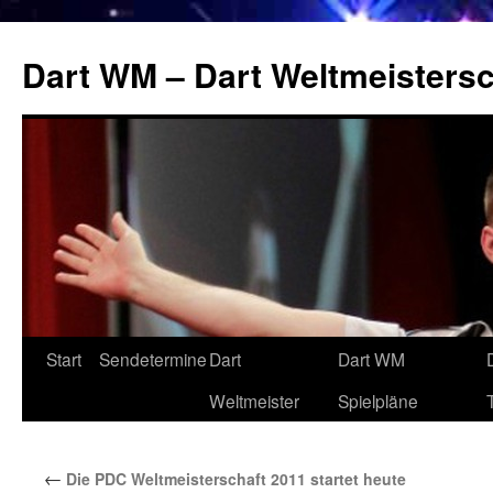
Zum
Inhalt
Dart WM – Dart Weltmeistersc
springen
Start
Sendetermine
Dart
Dart WM
Weltmeister
Spielpläne
←
Die PDC Weltmeisterschaft 2011 startet heute