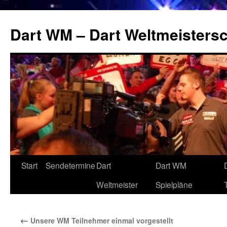
Zum
Inhalt
Dart WM – Dart Weltmeistersc
springen
Start
Sendetermine
Dart
Dart WM
Weltmeister
Spielpläne
←
Unsere WM Teilnehmer einmal vorgestellt