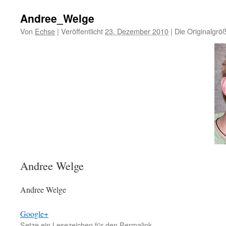
Andree_Welge
Von
Echse
|
Veröffentlicht
23. Dezember 2010
|
Die Originalgrö
Andree Welge
Andree Welge
Google+
Setze ein Lesezeichen für den
Permalink
.