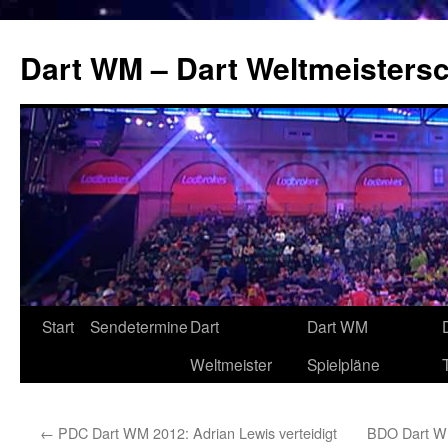
Zum
Inhalt
Dart WM – Dart Weltmeistersc
springen
Start
Sendetermine
Dart
Dart WM
Weltmeister
Spielpläne
←
PDC Dart WM 2012: Adrian Lewis verteidigt
BDO Dart WM