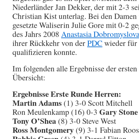
Niederländer Jan Dekker, der mit 2-3 
Christian Kist unterlag. Bei den Damen 
gesetzte Waliserin Julie Gore mit 0-2 g
des Jahrs 2008
Anastasia Dobromyslov
ihrer Rückkehr von der
PDC
wieder für
qualifizieren konnte.
Im folgenden alle Ergebnisse der ersten
Übersicht:
Ergebnisse Erste Runde Herren:
Martin Adams
(1) 3-0 Scott Mitchell
Gary Stone
Ron Meulenkamp (16) 0-3
Tony O’Shea
(8) 3-0 Steve West
Ross Montgomery
(9) 3-1 Fabian Roo
Robbie Green
(4) 3-1 Darryl Fitton