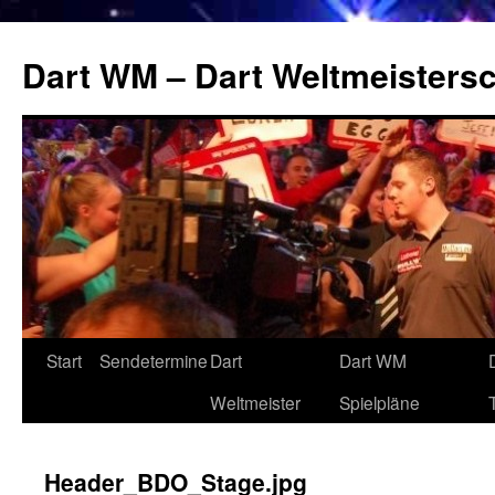
Zum
Inhalt
Dart WM – Dart Weltmeistersc
springen
Start
Sendetermine
Dart
Dart WM
Weltmeister
Spielpläne
Header_BDO_Stage.jpg