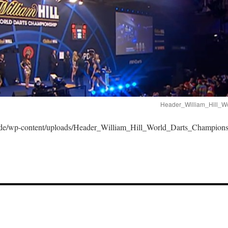
Header_William_Hill_W
ft.de/wp-content/uploads/Header_William_Hill_World_Darts_Champion