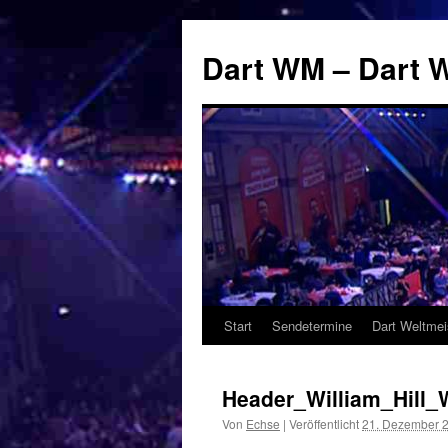
Zum
Inhalt
Dart WM – Dart W
springen
Start
Sendetermine
Dart Weltmei
Header_William_Hill
Von
Echse
|
Veröffentlicht
21. Dezember 