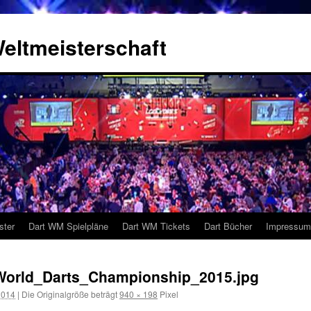
eltmeisterschaft
ster
Dart WM Spielpläne
Dart WM Tickets
Dart Bücher
Impressum
_World_Darts_Championship_2015.jpg
2014
|
Die Originalgröße beträgt
940 × 198
Pixel