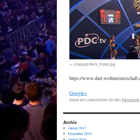
cropped-MvG_Pokal.jpg
https://www.dart-weltmeisterscha
Google+
Setze ein Lesezeichen für den
Permalink
.
Archiv
Januar 2017
Dezember 2016
Januar 2016