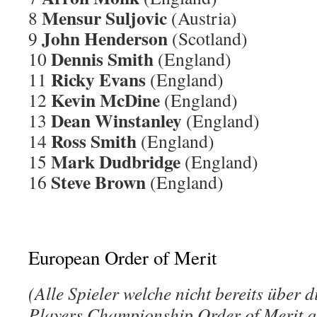
Mensur Suljovic
8
(Austria)
John Henderson
9
(Scotland)
Dennis Smith
10
(England)
Ricky Evans
11
(England)
Kevin McDine
12
(England)
Dean Winstanley
13
(England)
Ross Smith
14
(England)
Mark Dudbridge
15
(England)
Steve Brown
16
(England)
European Order of Merit
(Alle Spieler welche nicht bereits über 
Players Championship Order of Merit qu