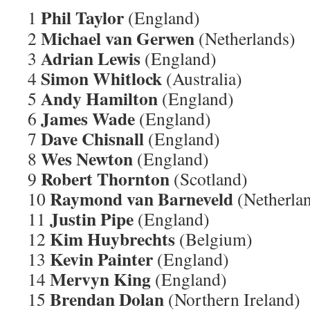
Phil Taylor
1
(England)
Michael van Gerwen
2
(Netherlands)
Adrian Lewis
3
(England)
Simon Whitlock
4
(Australia)
Andy Hamilton
5
(England)
James Wade
6
(England)
Dave Chisnall
7
(England)
Wes Newton
8
(England)
Robert Thornton
9
(Scotland)
Raymond van Barneveld
10
(Netherla
Justin Pipe
11
(England)
Kim Huybrechts
12
(Belgium)
Kevin Painter
13
(England)
Mervyn King
14
(England)
Brendan Dolan
15
(Northern Ireland)