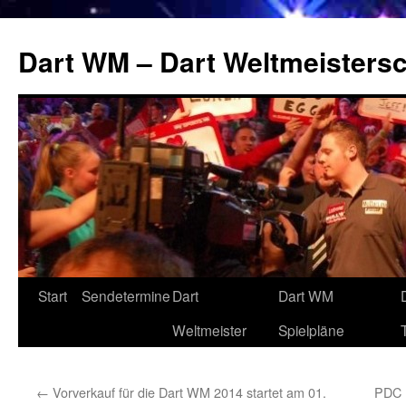
Zum
Inhalt
Dart WM – Dart Weltmeistersc
springen
Start
Sendetermine
Dart
Dart WM
Weltmeister
Spielpläne
←
Vorverkauf für die Dart WM 2014 startet am 01.
PDC 