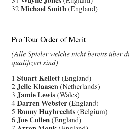
Wayne Jones
31
(England)
Michael Smith
32
(England)
Pro Tour Order of Merit
(Alle Spieler welche nicht bereits über d
qualifizert sind)
Stuart Kellett
1
(England)
Jelle Klaasen
2
(Netherlands)
Jamie Lewis
3
(Wales)
Darren Webster
4
(England)
Ronny Huybrechts
5
(Belgium)
Joe Cullen
6
(England)
Arron Monk
7
(England)