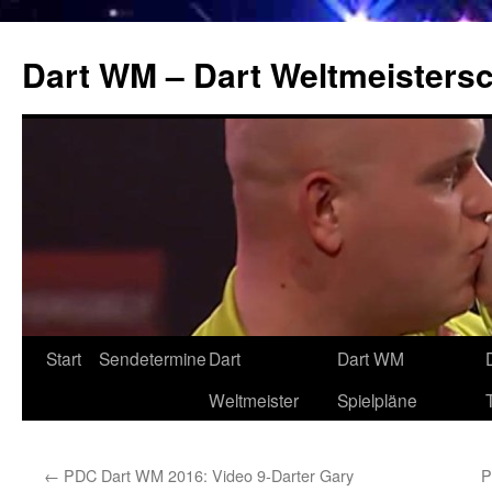
Zum
Inhalt
Dart WM – Dart Weltmeistersc
springen
Start
Sendetermine
Dart
Dart WM
Weltmeister
Spielpläne
←
PDC Dart WM 2016: Video 9-Darter Gary
P