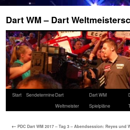
Zum
Inhalt
Dart WM – Dart Weltmeistersc
springen
Start
Sendetermine
Dart
Dart WM
Weltmeister
Spielpläne
←
PDC Dart WM 2017 – Tag 3 – Abendsession: Reyes und W