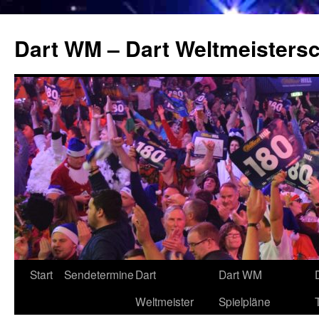
Zum
Inhalt
Dart WM – Dart Weltmeistersc
springen
Start
Sendetermine
Dart
Dart WM
Weltmeister
Spielpläne