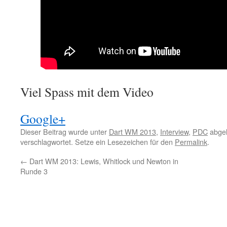
Viel Spass mit dem Video
Google+
Dieser Beitrag wurde unter
Dart WM 2013
,
Interview
,
PDC
abgel
verschlagwortet. Setze ein Lesezeichen für den
Permalink
.
←
Dart WM 2013: Lewis, Whitlock und Newton in
Runde 3