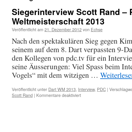
Siegerinterview Scott Rand –
Weltmeisterschaft 2013
Veröffentlicht am
21. Dezember 2012
von
Echse
Nach den spektakulären Sieg gegen Ki
seinem auf dem 8. Dart verpassten 9-Da
den Kollegen von pdc.tv für ein Intervi
seine Äusserungen: Viel Spass beim Inte
Vogels“ mit dem witzigen …
Weiterles
Veröffentlicht unter
Dart WM 2013
,
Interview
,
PDC
|
Verschlagwo
für
Scott Rand
|
Kommentare deaktiviert
Siegerinterview
Scott
Rand
–
PDC
Dart