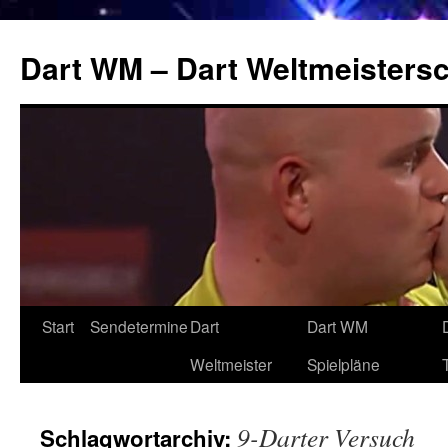
Zum
Inhalt
Dart WM – Dart Weltmeistersc
springen
Start
Sendetermine
Dart
Dart WM
Weltmeister
Spielpläne
9-Darter Versuch
Schlagwortarchiv: