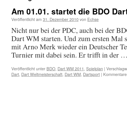
Am 01.01. startet die BDO Da
Veröffentlicht am
31. Dezember 2010
von
Echse
Nicht nur bei der PDC, auch bei der BD
Dart WM starten. Und zum ersten Mal se
mit Arno Merk wieder ein Deutscher Te
Turnier mit dabei sein. Er trifft in der 
Veröffentlicht unter
BDO
,
Dart WM 2011
,
Spielplan
|
Verschlagwo
Dart
,
Dart Weltmeisterschaft
,
Dart WM
,
Dartsport
|
Kommentare d