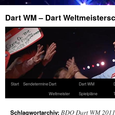
Zum
Inhalt
Dart WM – Dart Weltmeistersc
springen
Start
Sendetermine
Dart
Dart WM
Weltmeister
Spielpläne
BDO Dart WM 201
Schlagwortarchiv: