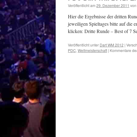
Veröffentlicht am
29. Dezember 2011
von
Hier die Ergebnisse der dritten Ru
jeweiligen Spieltages bitte auf die
klicken: Dritte Runde – Best of 7
Veröffentlicht unter
Dart WM 2012
|
Versch
PDC
,
Weltmeisterschaft
|
Kommentare deak