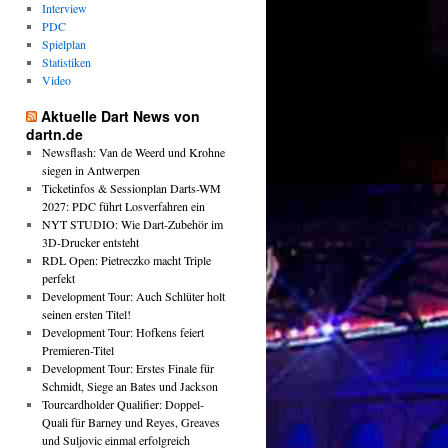
Interview
PDC
Spielplan
Statistiken
Video
Aktuelle Dart News von
dartn.de
Newsflash: Van de Weerd und Krohne
siegen in Antwerpen
Ticketinfos & Sessionplan Darts-WM
2027: PDC führt Losverfahren ein
NYT STUDIO: Wie Dart-Zubehör im
3D-Drucker entsteht
RDL Open: Pietreczko macht Triple
perfekt
Development Tour: Auch Schlüter holt
seinen ersten Titel!
Development Tour: Hofkens feiert
Premieren-Titel
Development Tour: Erstes Finale für
Schmidt, Siege an Bates und Jackson
Tourcardholder Qualifier: Doppel-
Quali für Barney und Reyes, Greaves
und Suljovic einmal erfolgreich