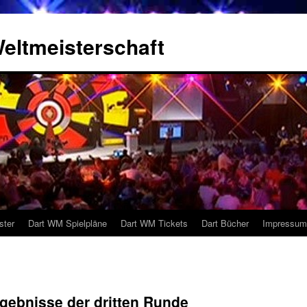
eltmeisterschaft
ster
Dart WM Spielpläne
Dart WM Tickets
Dart Bücher
Impressum
gebnisse der dritten Runde