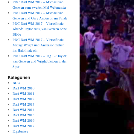
PDC Dart WM 2017 – Michael van
Gerwen zum zweiten Mal Weltmeister!
PDC Dart WM 2017 – Michael van
Gerwen und Gary Anderson im Finale
PDC Dart WM 2017 – Viertelfinale
Abend: Taylor raus, van Gerwen ohne
Blöße
PDC Dart WM 2017 – Viertelfinale
Mittag: Wright und Anderson ziehen
ins Halbfinale ein
PDC Dart WM 2017 – Tag 12: Taylor,
van Gerwen und Wright bleiben in der
Spur
Kategorien
BDO
Dart WM 2010
Dart WM 2011
Dart WM 2012
Dart WM 2013
Dart WM 2014
Dart WM 2015
Dart WM 2016
Dart WM 2017
Ergebnisse