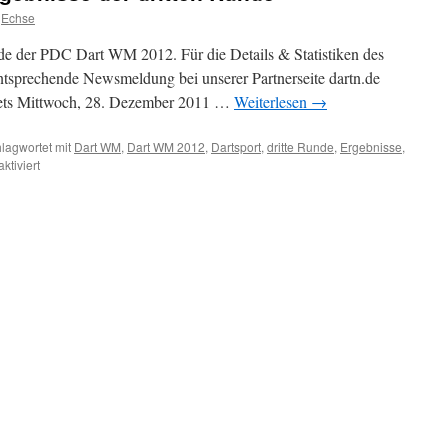
Echse
nde der PDC Dart WM 2012. Für die Details & Statistiken des
 entsprechende Newsmeldung bei unserer Partnerseite dartn.de
 Sets Mittwoch, 28. Dezember 2011 …
Weiterlesen
→
lagwortet mit
Dart WM
,
Dart WM 2012
,
Dartsport
,
dritte Runde
,
Ergebnisse
,
für
tiviert
PDC
Dart
WM
2012:
Ergebnisse
der
dritten
Runde