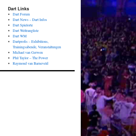
Dart Links
Dart Forum
Dart News – Dart Infos
Dart Spielorte
Dart Weltrangliste
Dart WM
Dartprofis – Exhibitions,
Trainingsabende, Veranstaltungen
Michael van Gerwen
Phil Taylor – The Power
Raymond van Barneveld