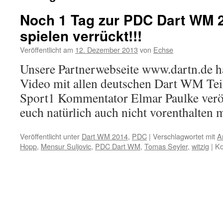
Noch 1 Tag zur PDC Dart WM 2
spielen verrückt!!!
Veröffentlicht am
12. Dezember 2013
von
Echse
Unsere Partnerwebseite www.dartn.de ha
Video mit allen deutschen Dart WM Te
Sport1 Kommentator Elmar Paulke veröff
euch natürlich auch nicht vorenthalten 
Veröffentlicht unter
Dart WM 2014
,
PDC
|
Verschlagwortet mit
A
Hopp
,
Mensur Suljovic
,
PDC Dart WM
,
Tomas Seyler
,
witzig
|
Ko