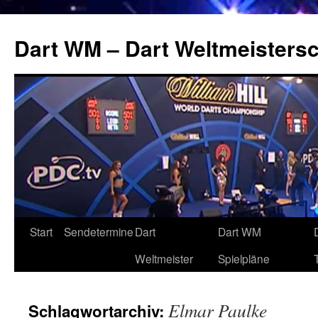
Zum
Inhalt
Dart WM – Dart Weltmeistersc
springen
Start
Sendetermine
Dart
Dart WM
Weltmeister
Spielpläne
Elmar Paulke
Schlagwortarchiv: