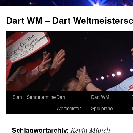
Zum
Inhalt
Dart WM – Dart Weltmeistersc
springen
Start
Sendetermine
Dart
Dart WM
Weltmeister
Spielpläne
Kevin Münch
Schlagwortarchiv: