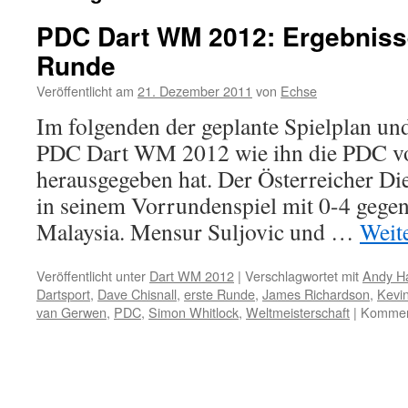
PDC Dart WM 2012: Ergebnisse
Runde
Veröffentlicht am
21. Dezember 2011
von
Echse
Im folgenden der geplante Spielplan und
PDC Dart WM 2012 wie ihn die PDC 
herausgegeben hat. Der Österreicher Di
in seinem Vorrundenspiel mit 0-4 gegen
Malaysia. Mensur Suljovic und …
Weit
Veröffentlicht unter
Dart WM 2012
|
Verschlagwortet mit
Andy H
Dartsport
,
Dave Chisnall
,
erste Runde
,
James Richardson
,
Kevi
van Gerwen
,
PDC
,
Simon Whitlock
,
Weltmeisterschaft
|
Komment