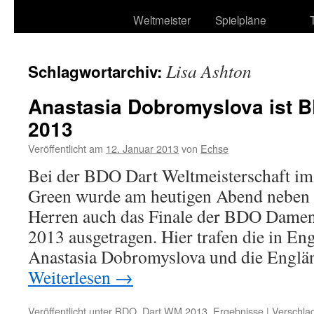
Weltmeister
Spielpläne
Lisa Ashton
Schlagwortarchiv:
Anastasia Dobromyslova ist B
2013
Veröffentlicht am
12. Januar 2013
von
Echse
Bei der BDO Dart Weltmeisterschaft im
Green wurde am heutigen Abend neben d
Herren auch das Finale der BDO Damen
2013 ausgetragen. Hier trafen die in En
Anastasia Dobromyslova und die Englä
Weiterlesen
→
Veröffentlicht unter
BDO
,
Dart WM 2013
,
Ergebnisse
|
Verschlag