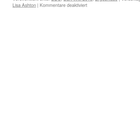
für
Lisa Ashton
|
Kommentare deaktiviert
Anastasia
Dobromyslova
ist
BDO
Weltmeisterin
2013