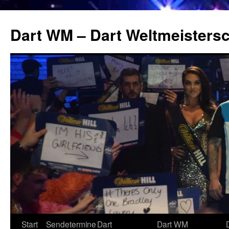
Zum
Inhalt
Dart WM – Dart Weltmeistersc
springen
Start
Sendetermine
Dart
Dart WM