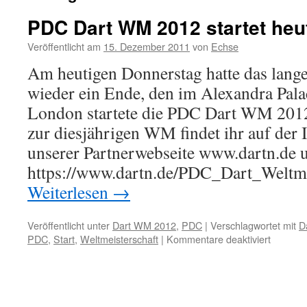
PDC Dart WM 2012 startet heu
Veröffentlicht am
15. Dezember 2011
von
Echse
Am heutigen Donnerstag hatte das lang
wieder ein Ende, den im Alexandra Pal
London startete die PDC Dart WM 2012
zur diesjährigen WM findet ihr auf der 
unserer Partnerwebseite www.dartn.de 
https://www.dartn.de/PDC_Dart_Weltme
Weiterlesen
→
Veröffentlicht unter
Dart WM 2012
,
PDC
|
Verschlagwortet mit
D
für
PDC
,
Start
,
Weltmeisterschaft
|
Kommentare deaktiviert
PDC
Dart
WM
2012
startet