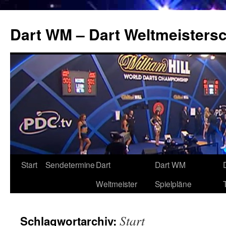
Zum
Inhalt
Dart WM – Dart Weltmeistersc
springen
Start
Sendetermine
Dart
Dart WM
Weltmeister
Spielpläne
Start
Schlagwortarchiv: