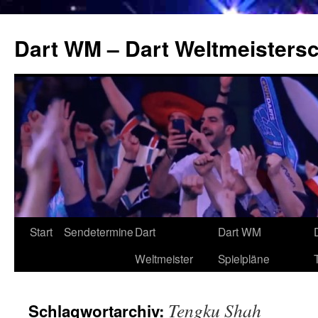
Zum
Inhalt
Dart WM – Dart Weltmeistersc
springen
Start
Sendetermine
Dart
Dart WM
Weltmeister
Spielpläne
Tengku Shah
Schlagwortarchiv: