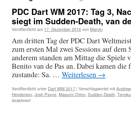
PDC Dart WM 2017: Tag 3, Nac
siegt im Sudden-Death, van d
Veröffentlicht am
17. Dezember 2016
von
Marvin
Am dritten Tag der PDC Dart Weltmeist
zum ersten Mal zwei Sessions auf dem S
anderem standen am Mittag die Spiele 
Benito van de Pas an. Dabei kamen die 
zustande: Sa. …
Weiterlesen
→
Veröffentlicht unter
Dart WM 2017
|
Verschlagwortet mit
Andrew 
Henderson
,
Josh Payne
,
Masumi Chino
,
Sudden-Death
,
Tengku
für
deaktiviert
PDC
Dart
WM
2017:
Tag