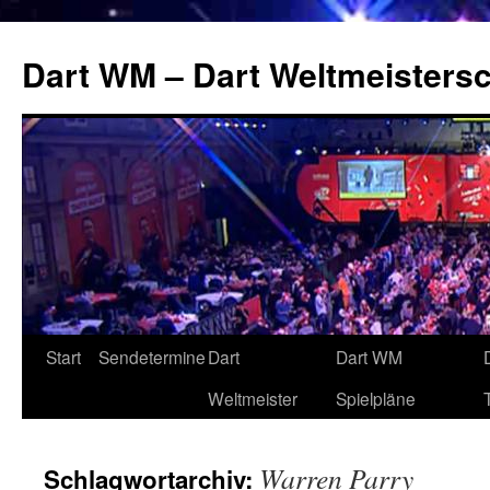
Zum
Inhalt
Dart WM – Dart Weltmeistersc
springen
Start
Sendetermine
Dart
Dart WM
Weltmeister
Spielpläne
Warren Parry
Schlagwortarchiv: