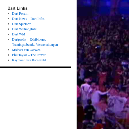
Dart Links
Dart Forum
Dart News – Dart Infos
Dart Spielorte
Dart Weltrangliste
Dart WM
Dartprofis – Exhibitions,
Trainingsabende, Veranstaltungen
Michael van Gerwen
Phil Taylor – The Power
Raymond van Barneveld