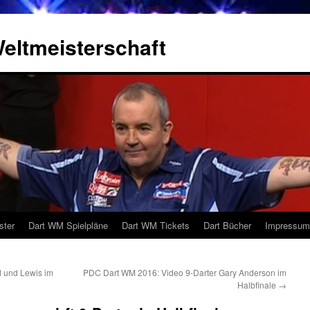
eltmeisterschaft
ster
Dart WM Spielpläne
Dart WM Tickets
Dart Bücher
Impressum
 und Lewis im
PDC Dart WM 2016: Video 9-Darter Gary Anderson im
Halbfinale
→