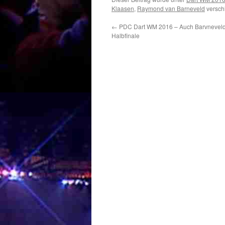
Klaasen
,
Raymond van Barneveld
versch
←
PDC Dart WM 2016 – Auch Barvneveld
Halbfinale