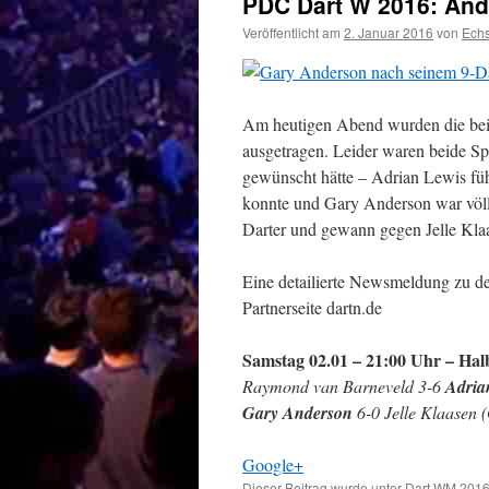
PDC Dart W 2016: Ander
Veröffentlicht am
2. Januar 2016
von
Ech
Am heutigen Abend wurden die bei
ausgetragen. Leider waren beide Sp
gewünscht hätte – Adrian Lewis füh
konnte und Gary Anderson war völlig
Darter und gewann gegen Jelle Klaas
Eine detailierte Newsmeldung zu de
Partnerseite dartn.de
Samstag 02.01 – 21:00 Uhr – Halb
Raymond van Barneveld 3-6
Adria
Gary Anderson
6-0 Jelle Klaasen 
Google+
Dieser Beitrag wurde unter
Dart WM 201