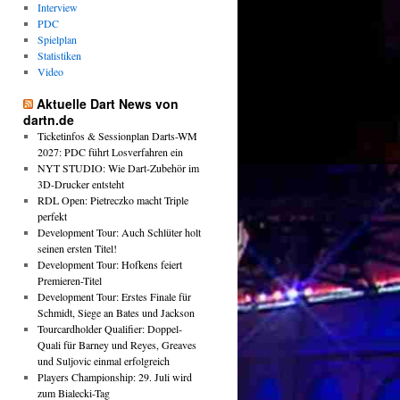
Interview
PDC
Spielplan
Statistiken
Video
Aktuelle Dart News von
dartn.de
Ticketinfos & Sessionplan Darts-WM
2027: PDC führt Losverfahren ein
NYT STUDIO: Wie Dart-Zubehör im
3D-Drucker entsteht
RDL Open: Pietreczko macht Triple
perfekt
Development Tour: Auch Schlüter holt
seinen ersten Titel!
Development Tour: Hofkens feiert
Premieren-Titel
Development Tour: Erstes Finale für
Schmidt, Siege an Bates und Jackson
Tourcardholder Qualifier: Doppel-
Quali für Barney und Reyes, Greaves
und Suljovic einmal erfolgreich
Players Championship: 29. Juli wird
zum Bialecki-Tag