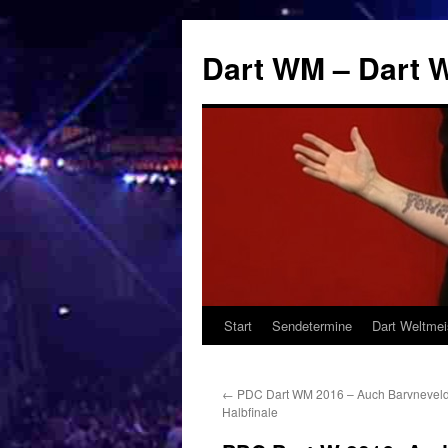
Zum
Inhalt
Dart WM – Dart W
springen
Start
Sendetermine
Dart Weltmei
←
PDC Dart WM 2016 – Auch Barvneveld
Halbfinale