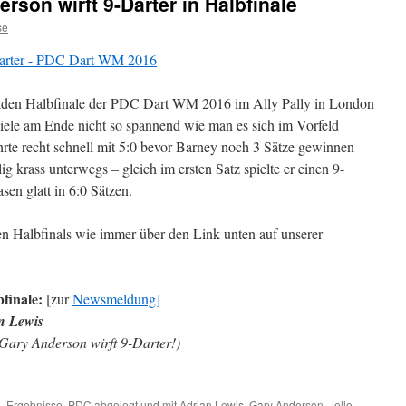
son wirft 9-Darter in Halbfinale
se
den Halbfinale der PDC Dart WM 2016 im Ally Pally in London
iele am Ende nicht so spannend wie man es sich im Vorfeld
rte recht schnell mit 5:0 bevor Barney noch 3 Sätze gewinnen
 krass unterwegs – gleich im ersten Satz spielte er einen 9-
en glatt in 6:0 Sätzen.
n Halbfinals wie immer über den Link unten auf unserer
finale:
[zur
Newsmeldung]
n Lewis
(Gary Anderson wirft 9-Darter!)
6
,
Ergebnisse
,
PDC
abgelegt und mit
Adrian Lewis
,
Gary Anderson
,
Jelle