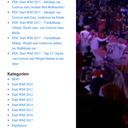
PDC Dart WM 2017 – Michael van
Gerwen zum zweiten Mal Weltmeister!
PDC Dart WM 2017 – Michael van
Gerwen und Gary Anderson im Finale
PDC Dart WM 2017 – Viertelfinale
Abend: Taylor raus, van Gerwen ohne
Blöße
PDC Dart WM 2017 – Viertelfinale
Mittag: Wright und Anderson ziehen
ins Halbfinale ein
PDC Dart WM 2017 – Tag 12: Taylor,
van Gerwen und Wright bleiben in der
Spur
Kategorien
BDO
Dart WM 2010
Dart WM 2011
Dart WM 2012
Dart WM 2013
Dart WM 2014
Dart WM 2015
Dart WM 2016
Dart WM 2017
Ergebnisse