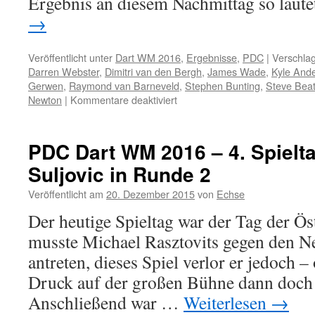
Ergebnis an diesem Nachmittag so laut
→
Veröffentlicht unter
Dart WM 2016
,
Ergebnisse
,
PDC
|
Verschlag
Darren Webster
,
Dimitri van den Bergh
,
James Wade
,
Kyle And
Gerwen
,
Raymond van Barneveld
,
Stephen Bunting
,
Steve Bea
für
Newton
|
Kommentare deaktiviert
PDC
Dart
WM
PDC Dart WM 2016 – 4. Spielt
2016:
Suljovic in Runde 2
2.
Runde
Veröffentlicht am
20. Dezember 2015
von
Echse
–
9.
Der heutige Spieltag war der Tag der Öst
Spieltag
musste Michael Rasztovits gegen den N
–
Alle
antreten, dieses Spiel verlor er jedoch –
Ergebnisse
Druck auf der großen Bühne dann doch 
Anschließend war …
Weiterlesen
→