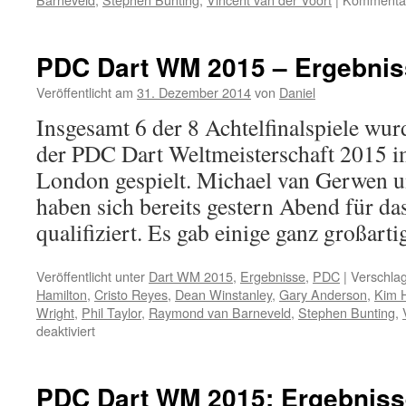
PDC Dart WM 2015 – Ergebniss
Veröffentlicht am
31. Dezember 2014
von
Daniel
Insgesamt 6 der 8 Achtelfinalspiele wu
der PDC Dart Weltmeisterschaft 2015 i
London gespielt. Michael van Gerwen 
haben sich bereits gestern Abend für das
qualifiziert. Es gab einige ganz großar
Veröffentlicht unter
Dart WM 2015
,
Ergebnisse
,
PDC
|
Verschlag
Hamilton
,
Cristo Reyes
,
Dean Winstanley
,
Gary Anderson
,
Kim 
Wright
,
Phil Taylor
,
Raymond van Barneveld
,
Stephen Bunting
,
für
deaktiviert
PDC
Dart
WM
PDC Dart WM 2015: Ergebnisse
2015