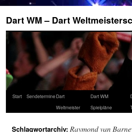
Zum
Inhalt
Dart WM – Dart Weltmeistersc
springen
Start
Sendetermine
Dart
Dart WM
Weltmeister
Spielpläne
Raymond van Barne
Schlagwortarchiv: