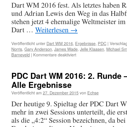
Dart WM 2016 fest. Als letztes haben
und Adrian Lewis den Weg in das Halbf
stehen jetzt 4 ehemalige Weltmeister im
Dart …
Weiterlesen
→
Veröffentlicht unter
Dart WM 2016
,
Ergebnisse
,
PDC
|
Verschlag
Norris
,
Gary Anderson
,
James Wade
,
Jelle Klaasen
,
Michael Sm
für
Barneveld
|
Kommentare deaktiviert
PDC
Dart
WM
PDC Dart WM 2016: 2. Runde – 
2016
Alle Ergebnisse
–
Auch
Veröffentlicht am
27. Dezember 2015
von
Echse
Barvneveld
und
Der heutige 9. Spieltag der PDC Dart
Lewis
mehr in zwei Sessions unterteilt, die er
im
Halbfinale
als die „4:2“ Session bezeichnen, da bei