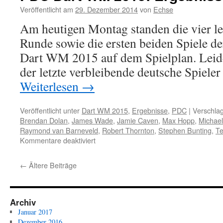
–
Veröffentlicht am
29. Dezember 2014
von
Echse
Ergebnisse
Am heutigen Montag standen die vier let
Achtelfinale
Runde sowie die ersten beiden Spiele d
Dart WM 2015 auf dem Spielplan. Leide
der letzte verbleibende deutsche Spie
Weiterlesen
→
Veröffentlicht unter
Dart WM 2015
,
Ergebnisse
,
PDC
|
Verschlag
Brendan Dolan
,
James Wade
,
Jamie Caven
,
Max Hopp
,
Michael
Raymond van Barneveld
,
Robert Thornton
,
Stephen Bunting
,
Te
für
Kommentare deaktiviert
PDC
Dart
←
Ältere Beiträge
WM
2015:
Ergebnisse
9.
Archiv
Spieltag
Januar 2017
Dezember 2016