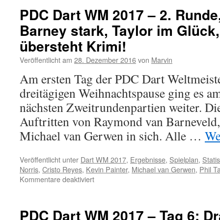
WM
PDC Dart WM 2017 – 2. Runde,
2017
Barney stark, Taylor im Glüc
–
2.
übersteht Krimi!
Runde
Tag
Veröffentlicht am
28. Dezember 2016
von
Marvin
3,
Am ersten Tag der PDC Dart Weltmeiste
Abend:
Wright
dreitägigen Weihnachtspause ging es a
letzter
nächsten Zweitrundenpartien weiter. Die
Achtelfinalist,
Anderson
Auftritten von Raymond van Barneveld,
und
Michael van Gerwen in sich. Alle …
We
Barney
bereits
im
Veröffentlicht unter
Dart WM 2017
,
Ergebnisse
,
Spielplan
,
Statis
Viertelfinale
Norris
,
Cristo Reyes
,
Kevin Painter
,
Michael van Gerwen
,
Phil Ta
für
Kommentare deaktiviert
PDC
Dart
WM
PDC Dart WM 2017 – Tag 6: Dr
2017