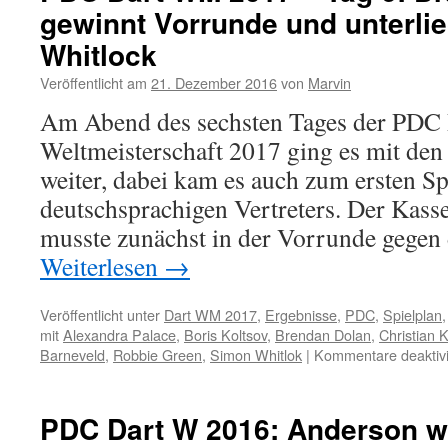
gewinnt Vorrunde und unterli
–
2.
Whitlock
Runde,
Tag
Veröffentlicht am
21. Dezember 2016
von
Marvin
10,
Am Abend des sechsten Tages der PDC 
Abend:
Barney
Weltmeisterschaft 2017 ging es mit den 
stark,
weiter, dabei kam es auch zum ersten Sp
Taylor
im
deutschsprachigen Vertreters. Der Kass
Glück,
musste zunächst in der Vorrunde gege
van
Gerwen
Weiterlesen
→
übersteht
Krimi!
Veröffentlicht unter
Dart WM 2017
,
Ergebnisse
,
PDC
,
Spielplan
mit
Alexandra Palace
,
Boris Koltsov
,
Brendan Dolan
,
Christian K
Barneveld
,
Robbie Green
,
Simon Whitlok
|
Kommentare deaktivi
PDC Dart W 2016: Anderson wir