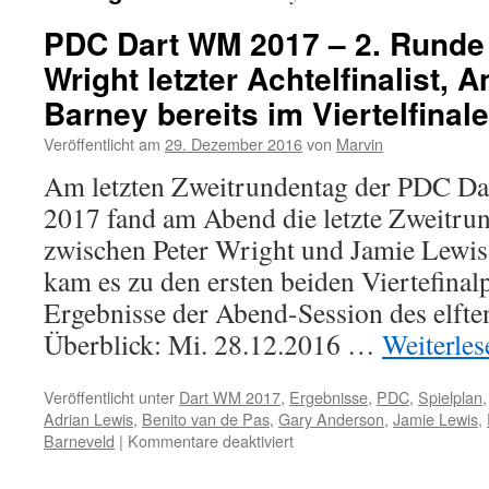
PDC Dart WM 2017 – 2. Runde 
Wright letzter Achtelfinalist,
Barney bereits im Viertelfinale
Veröffentlicht am
29. Dezember 2016
von
Marvin
Am letzten Zweitrundentag der PDC Dar
2017 fand am Abend die letzte Zweitr
zwischen Peter Wright und Jamie Lewis 
kam es zu den ersten beiden Viertefinalp
Ergebnisse der Abend-Session des elfte
Überblick: Mi. 28.12.2016 …
Weiterle
Veröffentlicht unter
Dart WM 2017
,
Ergebnisse
,
PDC
,
Spielplan
Adrian Lewis
,
Benito van de Pas
,
Gary Anderson
,
Jamie Lewis
,
für
Barneveld
|
Kommentare deaktiviert
PDC
Dart