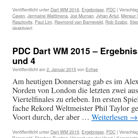
Veröffentlicht unter
Dart WM 2016
,
Ergebnisse
,
PDC
|
Verschlag
Caven
,
Jermaine Wattimena
,
Joe Murnan
,
Jyhan Artut
,
Mensur S
Rasztovits
,
Paul Lim
,
Raymond van Barneveld
,
Rob Szabo
,
Ste
für
deaktiviert
PDC
Dart
WM
PDC Dart WM 2015 – Ergebnisse
2016
und 4
–
4.
Veröffentlicht am
2. Januar 2015
von
Echse
Spieltag:
Mensur
Am heutigen Donnerstag gab es im Alex
Suljovic
Norden von London die letzten zwei aus
in
Runde
Viertelfinales zu erleben. Im ersten Spie
2
fache Rekord Weltmeister Phil Taylor g
Voort durch, der aber …
Weiterlesen
→
Veröffentlicht unter
Dart WM 2015
,
Ergebnisse
,
PDC
|
Verschlag
Barneveld
,
Stephen Bunting
,
Vincent van der Voort
|
Kommentare