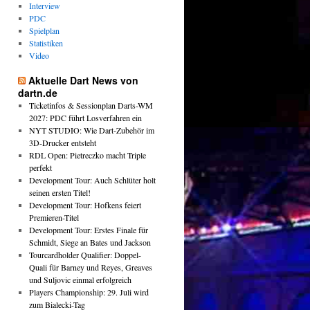
Interview
PDC
Spielplan
Statistiken
Video
Aktuelle Dart News von
dartn.de
Ticketinfos & Sessionplan Darts-WM
2027: PDC führt Losverfahren ein
NYT STUDIO: Wie Dart-Zubehör im
3D-Drucker entsteht
RDL Open: Pietreczko macht Triple
perfekt
Development Tour: Auch Schlüter holt
seinen ersten Titel!
Development Tour: Hofkens feiert
Premieren-Titel
Development Tour: Erstes Finale für
Schmidt, Siege an Bates und Jackson
Tourcardholder Qualifier: Doppel-
Quali für Barney und Reyes, Greaves
und Suljovic einmal erfolgreich
Players Championship: 29. Juli wird
zum Bialecki-Tag