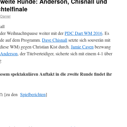
weite Runde: Anderson, Chisnall und
htelfinale
Daniel
der Weihnachtspause weiter mit der
PDC Dart WM 2016
. Es
unde auf dem Programm.
Dave Chisnall
setzte sich souverän mit
diese WM) gegen Christian Kist durch.
Jamie Caven
bezwang
 Anderson
, der Titelverteidiger, sicherte sich mit einem 4-1 über
g
iesem spektakulären Auftakt in die zweite Runde findet ihr
!:
[zu den
Spielberichten
]