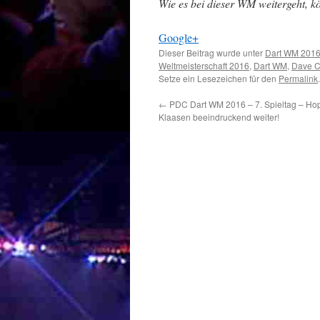
Wie es bei dieser WM weitergeht, kö
Google+
Dieser Beitrag wurde unter
Dart WM 201
Weltmeisterschaft 2016
,
Dart WM
,
Dave C
Setze ein Lesezeichen für den
Permalink
.
←
PDC Dart WM 2016 – 7. Spieltag – Hop
Klaasen beeindruckend weiter!