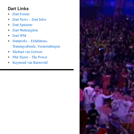
Dart Links
Dart Forum
Dart News – Dart Infos
Dart Spielorte
Dart Weltrangliste
Dart WM
Dartprofis – Exhibitions,
Trainingsabende, Veranstaltungen
Michael van Gerwen
Phil Taylor – The Power
Raymond van Barneveld