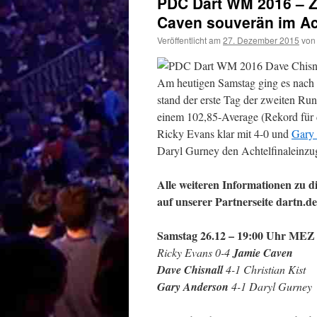
PDC Dart WM 2016 – Z
Caven souverän im Ac
Veröffentlicht am
27. Dezember 2015
von
Am heutigen Samstag ging es nach 
stand der erste Tag der zweiten R
einem 102,85-Average (Rekord für 
Ricky Evans klar mit 4-0 und
Gary
Daryl Gurney den Achtelfinaleinzu
Alle weiteren Informationen zu d
auf unserer Partnerseite dartn.de
Samstag 26.12 – 19:00 Uhr MEZ 
Ricky Evans 0-4
Jamie Caven
Dave Chisnall
4-1 Christian Kist
Gary Anderson
4-1 Daryl Gurney