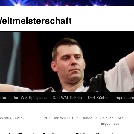
eltmeisterschaft
ster
Dart WM Spielpläne
Dart WM Tickets
Dart Bücher
Impressum
p raus, Lewis &
PDC Dart WM 2016: 2. Runde – 9. Spieltag – Alle
Ergebnisse
→