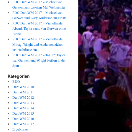
PDC Dart WM 2017 – Michael van
Gerwen zum zweiten Mal Weltmeister!
PDC Dart WM 2017 – Michael van
Gerwen und Gary Anderson im Finale
PDC Dart WM 2017 – Viertelfinale
Abend: Taylor raus, van Gerwen ohne
Blöße
PDC Dart WM 2017 – Viertelfinale
Mittag: Wright und Anderson ziehen
ins Halbfinale ein
PDC Dart WM 2017 – Tag 12: Taylor,
van Gerwen und Wright bleiben in der
Spur
Kategorien
BDO
Dart WM 2010
Dart WM 2011
Dart WM 2012
Dart WM 2013
Dart WM 2014
Dart WM 2015
Dart WM 2016
Dart WM 2017
Ergebnisse