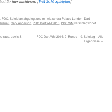
nnt ihr hier nachlesen: [
WM 2016 Spielplan
]
6
,
PDC
,
Spielplan
abgelegt und mit
Alexandra Palace London
,
Dart
hisnall
,
Gary Anderson
,
PDC Dart WM 2016
,
PDC WM
verschlagwortet.
p raus, Lewis &
PDC Dart WM 2016: 2. Runde – 9. Spieltag – Alle
Ergebnisse
→