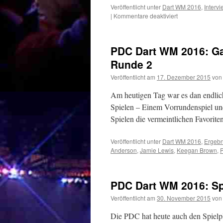
Achtelfinale
Veröffentlicht unter
Dart WM 2016
,
Intervi
für
|
Kommentare deaktiviert
PDC
Dart
WM
PDC Dart WM 2016: Ga
2016:
Weltmeister
Runde 2
Gary
Veröffentlicht am
17. Dezember 2015
von
Anderson
ist
Am heutigen Tag war es dan endlic
da
um
Spielen – Einem Vorrundenspiel un
zu
Spielen die vermeintlichen Favorit
gewinnen!
Veröffentlicht unter
Dart WM 2016
,
Ergebn
Anderson
,
Jamie Lewis
,
Keegan Brown
,
PDC Dart WM 2016: Spi
Veröffentlicht am
30. November 2015
von
Die PDC hat heute auch den Spiel