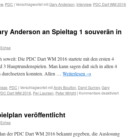
ew
,
PDC
|
Verschlagwortet mit
Gary Anderson
,
Interview
,
PDC Dart WM 2016
ry Anderson an Spieltag 1 souverän in
Echse
h soweit: Die PDC Dart WM 2016 startete mit den ersten 4
d 3 Hauptrundenspielen. Man kann sagen daß sich in allen 4
en durchsetzen konnten. Allen …
Weiterlesen
→
isse
,
PDC
|
Verschlagwortet mit
Andy Boulton
,
Daryl Gurney
,
Gary
für
PDC Dart WM 2016
,
Per Laursen
,
Peter Wright
|
Kommentare deaktiviert
PDC
Dart
WM
elplan veröffentlicht
2016:
Gary
Echse
Anderson
an
plan der PDC Dart WM 2016 bekannt gegeben, die Auslosung
Spieltag