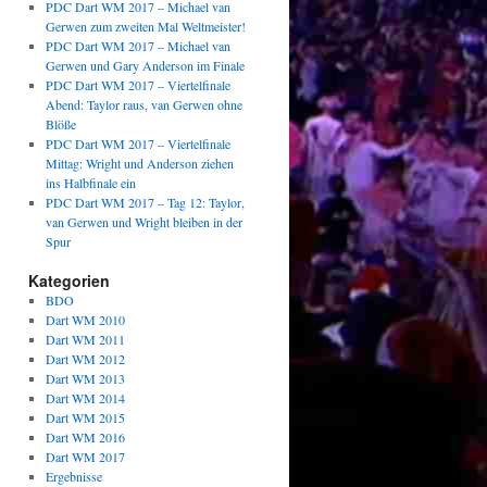
PDC Dart WM 2017 – Michael van
Gerwen zum zweiten Mal Weltmeister!
PDC Dart WM 2017 – Michael van
Gerwen und Gary Anderson im Finale
PDC Dart WM 2017 – Viertelfinale
Abend: Taylor raus, van Gerwen ohne
Blöße
PDC Dart WM 2017 – Viertelfinale
Mittag: Wright und Anderson ziehen
ins Halbfinale ein
PDC Dart WM 2017 – Tag 12: Taylor,
van Gerwen und Wright bleiben in der
Spur
Kategorien
BDO
Dart WM 2010
Dart WM 2011
Dart WM 2012
Dart WM 2013
Dart WM 2014
Dart WM 2015
Dart WM 2016
Dart WM 2017
Ergebnisse