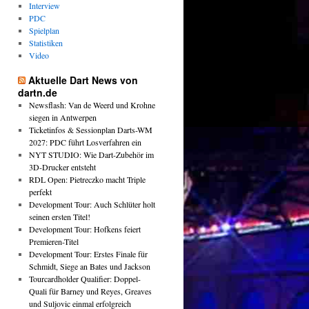
Interview
PDC
Spielplan
Statistiken
Video
Aktuelle Dart News von
dartn.de
Newsflash: Van de Weerd und Krohne
siegen in Antwerpen
Ticketinfos & Sessionplan Darts-WM
2027: PDC führt Losverfahren ein
NYT STUDIO: Wie Dart-Zubehör im
3D-Drucker entsteht
RDL Open: Pietreczko macht Triple
perfekt
Development Tour: Auch Schlüter holt
seinen ersten Titel!
Development Tour: Hofkens feiert
Premieren-Titel
Development Tour: Erstes Finale für
Schmidt, Siege an Bates und Jackson
Tourcardholder Qualifier: Doppel-
Quali für Barney und Reyes, Greaves
und Suljovic einmal erfolgreich