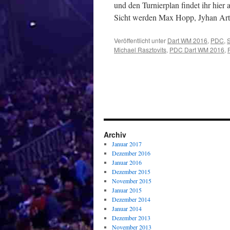
und den Turnierplan findet ihr hie
Sicht werden Max Hopp, Jyhan Ar
Veröffentlicht unter
Dart WM 2016
,
PDC
,
S
Michael Rasztovits
,
PDC Dart WM 2016
,
Archiv
Januar 2017
Dezember 2016
Januar 2016
Dezember 2015
November 2015
Januar 2015
Dezember 2014
Januar 2014
Dezember 2013
November 2013