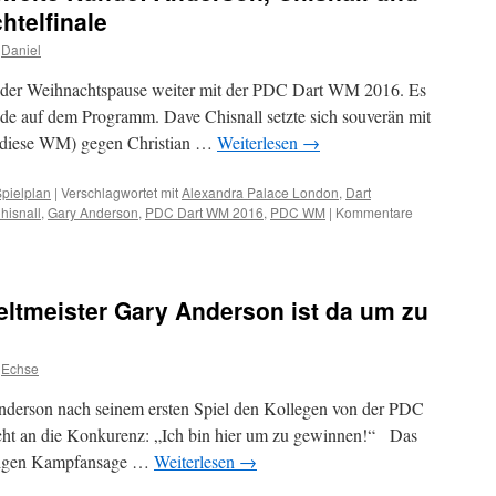
htelfinale
Daniel
 der Weihnachtspause weiter mit der PDC Dart WM 2016. Es
nde auf dem Programm. Dave Chisnall setzte sich souverän mit
 diese WM) gegen Christian …
Weiterlesen
→
pielplan
|
Verschlagwortet mit
Alexandra Palace London
,
Dart
hisnall
,
Gary Anderson
,
PDC Dart WM 2016
,
PDC WM
|
Kommentare
ltmeister Gary Anderson ist da um zu
Echse
nderson nach seinem ersten Spiel den Kollegen von der PDC
icht an die Konkurenz: „Ich bin hier um zu gewinnen!“ Das
nftigen Kampfansage …
Weiterlesen
→