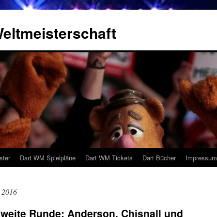
eltmeisterschaft
ster
Dart WM Spielpläne
Dart WM Tickets
Dart Bücher
Impressum
 2016
weite Runde: Anderson, Chisnall und