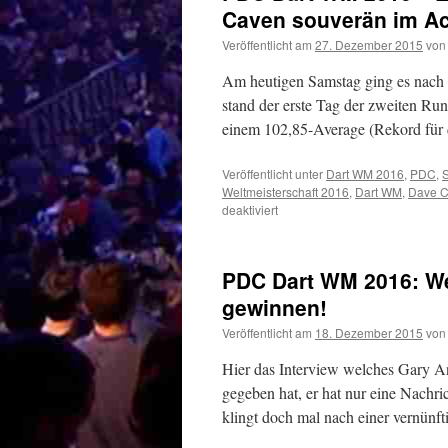
Caven souverän im Ac
Veröffentlicht am
27. Dezember 2015
von
Am heutigen Samstag ging es nach
stand der erste Tag der zweiten Ru
einem 102,85-Average (Rekord für
Veröffentlicht unter
Dart WM 2016
,
PDC
,
S
Weltmeisterschaft 2016
,
Dart WM
,
Dave C
für
deaktiviert
PDC
Dart
WM
PDC Dart WM 2016: We
2016
–
gewinnen!
Zweite
Veröffentlicht am
18. Dezember 2015
von
Runde:
Anderson,
Hier das Interview welches Gary A
Chisnall
und
gegeben hat, er hat nur eine Nachr
Caven
klingt doch mal nach einer vernü
souverän
im