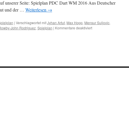
r auf unserer Seite: Spielplan PDC Dart WM 2016 Aus Deutscher
1
tut und der …
Weiterlesen
→
souverän
in
Runde
pielplan
|
Verschlagwortet mit
Jyhan Artut
,
Max Hopp
,
Mensur Suljovic
,
2
für
Rowby-John Rodriguez
,
Spielplan
|
Kommentare deaktiviert
PDC
Dart
WM
2016:
Spielplan
veröffentlicht