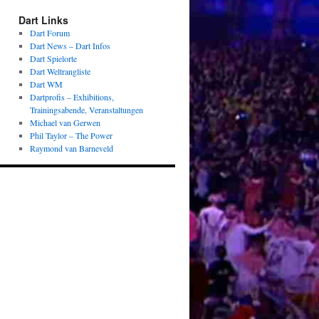
Dart Links
Dart Forum
Dart News – Dart Infos
Dart Spielorte
Dart Weltrangliste
Dart WM
Dartprofis – Exhibitions,
Trainingsabende, Veranstaltungen
Michael van Gerwen
Phil Taylor – The Power
Raymond van Barneveld