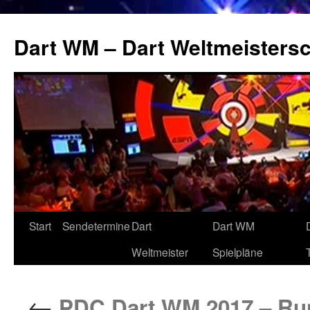
Zum
Inhalt
Dart WM – Dart Weltmeistersc
springen
Start
Sendetermine
Dart
Dart WM
Weltmeister
Spielpläne
←
PDC Dart WM 2017 – Run