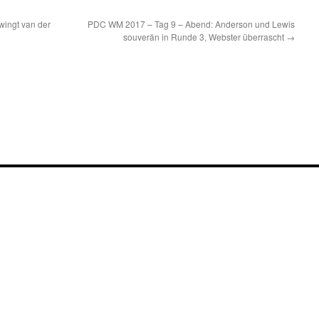
ingt van der
PDC WM 2017 – Tag 9 – Abend: Anderson und Lewis
souverän in Runde 3, Webster überrascht
→