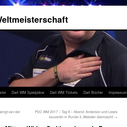
eltmeisterschaft
ster
Dart WM Spielpläne
Dart WM Tickets
Dart Bücher
Impressum
ingt van der
PDC WM 2017 – Tag 9 – Abend: Anderson und Lewis
souverän in Runde 3, Webster überrascht
→