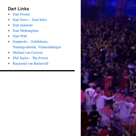
Dart Links
Dart Forum
Dart News – Dart Infos
Dart Spielorte
Dart Weltrangliste
Dart WM
Dartprofis – Exhibitions,
Trainingsabende, Veranstaltungen
Michael van Gerwen
Phil Taylor – The Power
Raymond van Barneveld