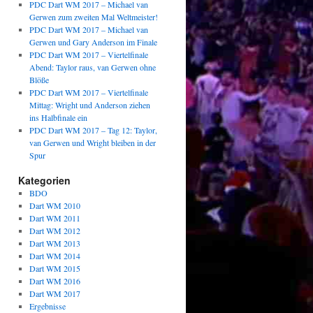
PDC Dart WM 2017 – Michael van
Gerwen zum zweiten Mal Weltmeister!
PDC Dart WM 2017 – Michael van
Gerwen und Gary Anderson im Finale
PDC Dart WM 2017 – Viertelfinale
Abend: Taylor raus, van Gerwen ohne
Blöße
PDC Dart WM 2017 – Viertelfinale
Mittag: Wright und Anderson ziehen
ins Halbfinale ein
PDC Dart WM 2017 – Tag 12: Taylor,
van Gerwen und Wright bleiben in der
Spur
Kategorien
BDO
Dart WM 2010
Dart WM 2011
Dart WM 2012
Dart WM 2013
Dart WM 2014
Dart WM 2015
Dart WM 2016
Dart WM 2017
Ergebnisse