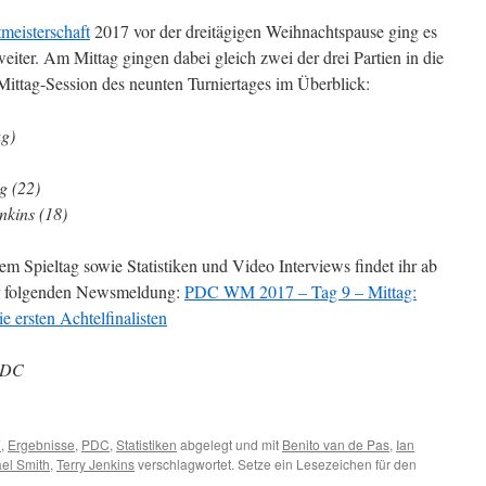
meisterschaft
2017 vor der dreitägigen Weihnachtspause ging es
eiter. Am Mittag gingen dabei gleich zwei der drei Partien in die
Mittag-Session des neunten Turniertages im Überblick:
g)
g (22)
nkins (18)
em Spieltag sowie Statistiken und Video Interviews findet ihr ab
 der folgenden Newsmeldung:
PDC WM 2017 – Tag 9 – Mittag:
e ersten Achtelfinalisten
 PDC
7
,
Ergebnisse
,
PDC
,
Statistiken
abgelegt und mit
Benito van de Pas
,
Ian
el Smith
,
Terry Jenkins
verschlagwortet. Setze ein Lesezeichen für den