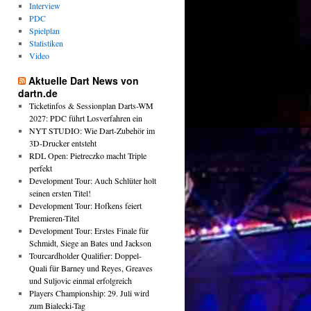
Interview
PDC
Spielplan
Statistiken
Video
Aktuelle Dart News von
dartn.de
Ticketinfos & Sessionplan Darts-WM
2027: PDC führt Losverfahren ein
NYT STUDIO: Wie Dart-Zubehör im
3D-Drucker entsteht
RDL Open: Pietreczko macht Triple
perfekt
Development Tour: Auch Schlüter holt
seinen ersten Titel!
Development Tour: Hofkens feiert
Premieren-Titel
Development Tour: Erstes Finale für
Schmidt, Siege an Bates und Jackson
Tourcardholder Qualifier: Doppel-
Quali für Barney und Reyes, Greaves
und Suljovic einmal erfolgreich
Players Championship: 29. Juli wird
zum Bialecki-Tag