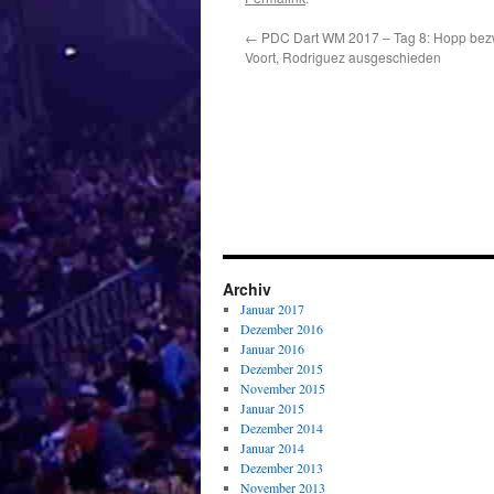
←
PDC Dart WM 2017 – Tag 8: Hopp bezw
Voort, Rodriguez ausgeschieden
Archiv
Januar 2017
Dezember 2016
Januar 2016
Dezember 2015
November 2015
Januar 2015
Dezember 2014
Januar 2014
Dezember 2013
November 2013