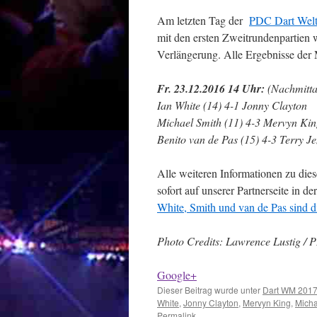
Am letzten Tag der
PDC Dart Welt
mit den ersten Zweitrundenpartien w
Verlängerung. Alle Ergebnisse der 
Fr. 23.12.2016 14 Uhr:
(Nachmitta
Ian White (14) 4-1 Jonny Clayton
Michael Smith (11) 4-3 Mervyn Kin
Benito van de Pas (15) 4-3 Terry Je
Alle weiteren Informationen zu dies
sofort auf unserer Partnerseite in
White, Smith und van de Pas sind di
Photo Credits: Lawrence Lustig /
Google+
Dieser Beitrag wurde unter
Dart WM 201
White
,
Jonny Clayton
,
Mervyn King
,
Micha
Permalink
.