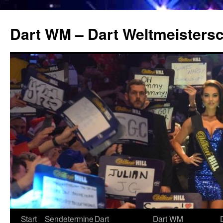
Zum
Inhalt
Dart WM – Dart Weltmeistersc
springen
Start
Sendetermine
Dart
Dart WM