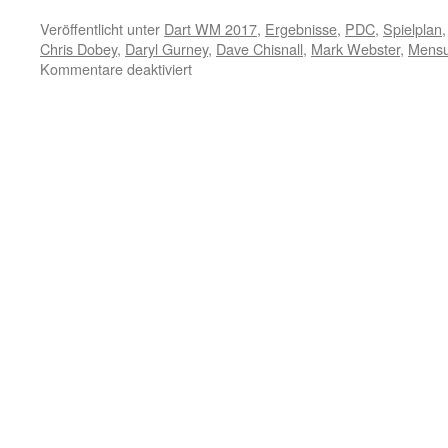
Veröffentlicht unter
Dart WM 2017
,
Ergebnisse
,
PDC
,
Spielplan
Chris Dobey
,
Daryl Gurney
,
Dave Chisnall
,
Mark Webster
,
Mensu
für
Kommentare deaktiviert
PDC
Dart
WM
2017
–
Runde
2:
Chizzy
und
Gurney
weiter
–
Mensur
Suljovic
überraschend
ausgeschieden