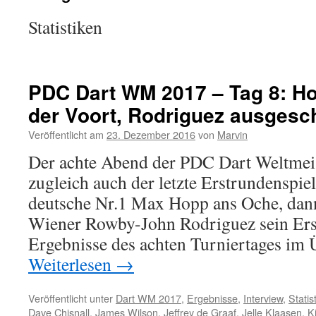
Statistiken
PDC Dart WM 2017 – Tag 8: H
der Voort, Rodriguez ausgesc
Veröffentlicht am
23. Dezember 2016
von
Marvin
Der achte Abend der PDC Dart Weltmeis
zugleich auch der letzte Erstrundenspiel
deutsche Nr.1 Max Hopp ans Oche, dann
Wiener Rowby-John Rodriguez sein Erst
Ergebnisse des achten Turniertages im
Weiterlesen
→
Veröffentlicht unter
Dart WM 2017
,
Ergebnisse
,
Interview
,
Statis
Dave Chisnall
,
James Wilson
,
Jeffrey de Graaf
,
Jelle Klaasen
,
K