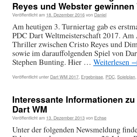
Reyes und Webster gewinnen T
–
Tag
Veröffentlicht am
18. Dezember 2016
von
Daniel
4
–
Am heutigen 3. Turniertag gab es erstma
Nachmittag:
PDC Dart Weltmeisterschaft 2017. Am 
Chris
Dobey
Thriller zwischen Cristo Reyes und Dim
gelingt
sowie im darauffolgenden Spiel von Da
Debüt
Stephen Bunting. Hier …
Weiterlesen
Veröffentlicht unter
Dart WM 2017
,
Ergebnisse
,
PDC
,
Spielplan
Interessante Informationen z
Dart WM
Veröffentlicht am
13. Dezember 2013
von
Echse
Unter der folgenden Newsmeldung findet 