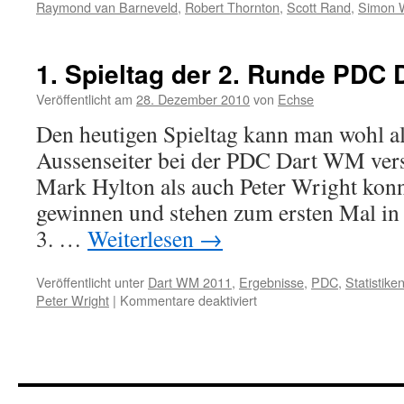
Raymond van Barneveld
,
Robert Thornton
,
Scott Rand
,
Simon W
1. Spieltag der 2. Runde PDC
Veröffentlicht am
28. Dezember 2010
von
Echse
Den heutigen Spieltag kann man wohl al
Aussenseiter bei der PDC Dart WM ver
Mark Hylton als auch Peter Wright konn
gewinnen und stehen zum ersten Mal in i
3. …
Weiterlesen
→
Veröffentlicht unter
Dart WM 2011
,
Ergebnisse
,
PDC
,
Statistike
für
Peter Wright
|
Kommentare deaktiviert
1.
Spieltag
der
2.
Runde