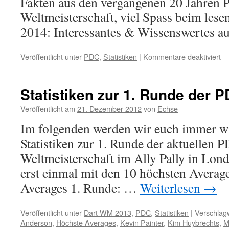
Fakten aus den vergangenen 20 Jahren
Weltmeisterschaft, viel Spass beim le
2014: Interessantes & Wissenswertes 
für
Veröffentlicht unter
PDC
,
Statistiken
|
Kommentare deaktiviert
In
In
zu
Statistiken zur 1. Runde der 
20
Ja
Veröffentlicht am
21. Dezember 2012
von
Echse
P
Im folgenden werden wir euch immer wi
Da
W
Statistiken zur 1. Runde der aktuellen 
Weltmeisterschaft im Ally Pally in Lond
erst einmal mit den 10 höchsten Averag
Averages 1. Runde: …
Weiterlesen
→
Veröffentlicht unter
Dart WM 2013
,
PDC
,
Statistiken
|
Verschlagw
Anderson
,
Höchste Averages
,
Kevin Painter
,
Kim Huybrechts
,
M