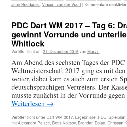
John Rodriguez
,
Vincent van der Voort
|
Kommentare deaktivier
PDC Dart WM 2017 – Tag 6: Dr
gewinnt Vorrunde und unterli
Whitlock
Veröffentlicht am
21. Dezember 2016
von
Marvin
Am Abend des sechsten Tages der PDC 
Weltmeisterschaft 2017 ging es mit den 
weiter, dabei kam es auch zum ersten Sp
deutschsprachigen Vertreters. Der Kass
musste zunächst in der Vorrunde gege
Weiterlesen
→
Veröffentlicht unter
Dart WM 2017
,
Ergebnisse
,
PDC
,
Spielplan
mit
Alexandra Palace
,
Boris Koltsov
,
Brendan Dolan
,
Christian K