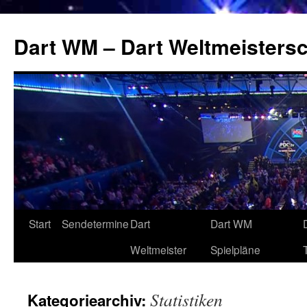
Zum
Inhalt
Dart WM – Dart Weltmeistersc
springen
Start
Sendetermine
Dart
Dart WM
Weltmeister
Spielpläne
Statistiken
Kategoriearchiv: