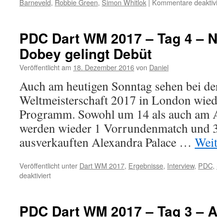
Barneveld
,
Robbie Green
,
Simon Whitlok
|
Kommentare deaktivi
PDC Dart WM 2017 – Tag 4 – N
Dobey gelingt Debüt
Veröffentlicht am
18. Dezember 2016
von
Daniel
Auch am heutigen Sonntag sehen bei d
Weltmeisterschaft 2017 in London wied
Programm. Sowohl um 14 als auch am 
werden wieder 1 Vorrundenmatch und 3
ausverkauften Alexandra Palace …
Weit
Veröffentlicht unter
Dart WM 2017
,
Ergebnisse
,
Interview
,
PDC
,
für
deaktiviert
PDC
Dart
WM
PDC Dart WM 2017 – Tag 3 – 
2017