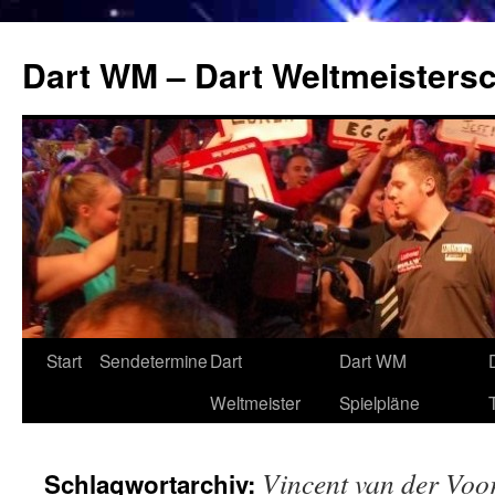
Zum
Inhalt
Dart WM – Dart Weltmeistersc
springen
Start
Sendetermine
Dart
Dart WM
Weltmeister
Spielpläne
Vincent van der Voo
Schlagwortarchiv: