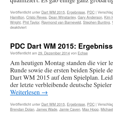
Veröffentlicht unter
Dart WM 2015
,
Ergebnisse
,
PDC
|
Verschlag
Hamilton
,
Cristo Reyes
,
Dean Winstanley
,
Gary Anderson
,
Kim 
Wright
,
Phil Taylor
,
Raymond van Barneveld
,
Stephen Bunting
,
für
deaktiviert
PDC
Dart
WM
PDC Dart WM 2015: Ergebnisse
2015
–
Veröffentlicht am
29. Dezember 2014
von
Echse
Ergebnisse
Am heutigen Montag standen die vier let
Achtelfinale
Runde sowie die ersten beiden Spiele d
Dart WM 2015 auf dem Spielplan. Leide
der letzte verbleibende deutsche Spie
Weiterlesen
→
Veröffentlicht unter
Dart WM 2015
,
Ergebnisse
,
PDC
|
Verschlag
Brendan Dolan
,
James Wade
,
Jamie Caven
,
Max Hopp
,
Michael