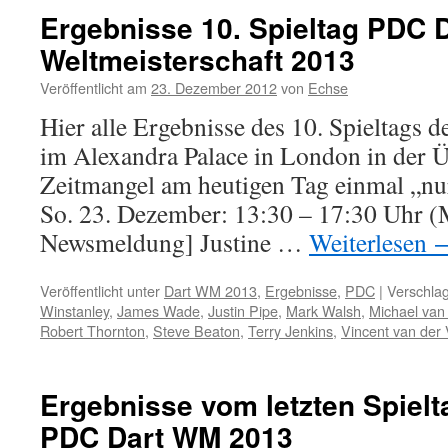
Ergebnisse 10. Spieltag PDC 
Weltmeisterschaft 2013
Veröffentlicht am
23. Dezember 2012
von
Echse
Hier alle Ergebnisse des 10. Spieltag
im Alexandra Palace in London in der Ü
Zeitmangel am heutigen Tag einmal „nu
So. 23. Dezember: 13:30 – 17:30 Uhr (M
Newsmeldung] Justine …
Weiterlesen
Veröffentlicht unter
Dart WM 2013
,
Ergebnisse
,
PDC
|
Verschlag
Winstanley
,
James Wade
,
Justin Pipe
,
Mark Walsh
,
Michael va
Robert Thornton
,
Steve Beaton
,
Terry Jenkins
,
Vincent van der 
Ergebnisse vom letzten Spielt
PDC Dart WM 2013