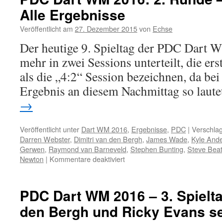
Alle Ergebnisse
Veröffentlicht am
27. Dezember 2015
von
Echse
Der heutige 9. Spieltag der PDC Dart
mehr in zwei Sessions unterteilt, die er
als die „4:2“ Session bezeichnen, da bei
Ergebnis an diesem Nachmittag so laut
→
Veröffentlicht unter
Dart WM 2016
,
Ergebnisse
,
PDC
|
Verschlag
Darren Webster
,
Dimitri van den Bergh
,
James Wade
,
Kyle And
Gerwen
,
Raymond van Barneveld
,
Stephen Bunting
,
Steve Bea
für
Newton
|
Kommentare deaktiviert
PDC
Dart
WM
PDC Dart WM 2016 – 3. Spielta
2016:
den Bergh und Ricky Evans se
2.
Runde