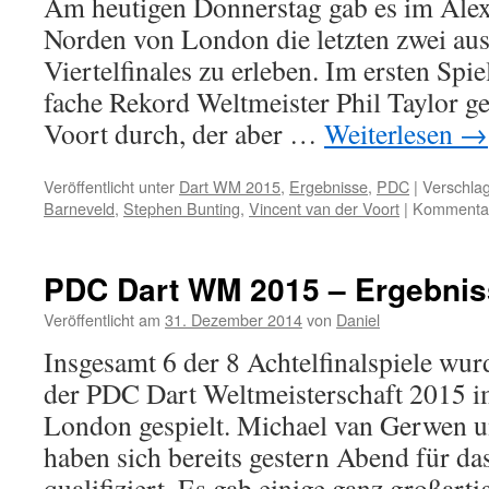
Am heutigen Donnerstag gab es im Alex
van
Norden von London die letzten zwei aus
den
Bergh
Viertelfinales zu erleben. Im ersten Spie
und
fache Rekord Weltmeister Phil Taylor g
Ricky
Evans
Voort durch, der aber …
Weiterlesen
→
sensationell
weiter!
Veröffentlicht unter
Dart WM 2015
,
Ergebnisse
,
PDC
|
Verschlag
Barneveld
,
Stephen Bunting
,
Vincent van der Voort
|
Kommentare
PDC Dart WM 2015 – Ergebniss
Veröffentlicht am
31. Dezember 2014
von
Daniel
Insgesamt 6 der 8 Achtelfinalspiele wu
der PDC Dart Weltmeisterschaft 2015 i
London gespielt. Michael van Gerwen 
haben sich bereits gestern Abend für das
qualifiziert. Es gab einige ganz großar