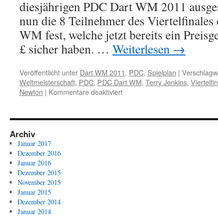
diesjährigen PDC Dart WM 2011 ausgesp
WM
2013
nun die 8 Teilnehmer des Viertelfinales 
WM fest, welche jetzt bereits ein Preis
£ sicher haben. …
Weiterlesen
→
Veröffentlicht unter
Dart WM 2011
,
PDC
,
Spielplan
|
Verschlagwo
Weltmeisterschaft
,
PDC
,
PDC Dart WM
,
Terry Jenkins
,
Viertelfi
für
Newton
|
Kommentare deaktiviert
PDC
Dart
WM
2011:
Archiv
Die
Januar 2017
Paarungen
Dezember 2016
für
Januar 2016
das
Dezember 2015
Viertelfinale
November 2015
stehen
Januar 2015
fest
Dezember 2014
Januar 2014