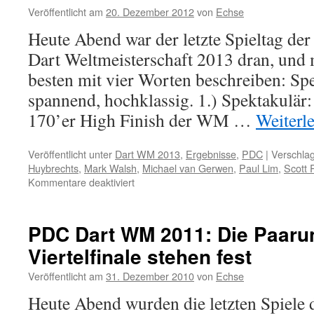
Veröffentlicht am
20. Dezember 2012
von
Echse
Heute Abend war der letzte Spieltag d
Dart Weltmeisterschaft 2013 dran, und
besten mit vier Worten beschreiben: Spe
spannend, hochklassig. 1.) Spektakulär: 
170’er High Finish der WM …
Weiterl
Veröffentlicht unter
Dart WM 2013
,
Ergebnisse
,
PDC
|
Verschlag
Huybrechts
,
Mark Walsh
,
Michael van Gerwen
,
Paul Lim
,
Scott 
für
Kommentare deaktiviert
Ergebnisse
vom
letzten
PDC Dart WM 2011: Die Paaru
Spieltag
Viertelfinale stehen fest
–
1.
Veröffentlicht am
31. Dezember 2010
von
Echse
Runde
PDC
Heute Abend wurden die letzten Spiele d
Dart