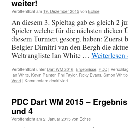
weiter!
–
9.
Veröffentlicht am
19. Dezember 2015
von
Echse
Spieltag
An diesem 3. Spieltag gab es gleich 2 j
–
Alle
Spieler welche für die nächsten dicken
Ergebnisse
diesem Turniert gesorgt haben: Zuerst b
Belgier Dimitri van den Bergh die aktuel
Weltrangliste Ian White …
Weiterlesen
Veröffentlicht unter
Dart WM 2016
,
Ergebnisse
,
PDC
|
Verschlag
Ian White
,
Kevin Painter
,
Phil Taylor
,
Ricky Evans
,
Simon Whitlo
für
Voort
|
Kommentare deaktiviert
PDC
Dart
WM
PDC Dart WM 2015 – Ergebnisse
2016
und 4
–
3.
Veröffentlicht am
2. Januar 2015
von
Echse
Spieltag:
Dimitri