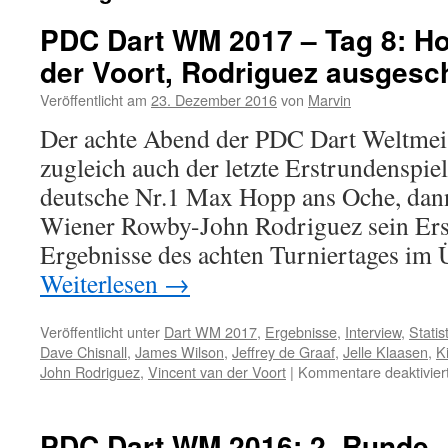
PDC Dart WM 2017 – Tag 8: H
der Voort, Rodriguez ausgesc
Veröffentlicht am
23. Dezember 2016
von
Marvin
Der achte Abend der PDC Dart Weltmeis
zugleich auch der letzte Erstrundenspiel
deutsche Nr.1 Max Hopp ans Oche, dann
Wiener Rowby-John Rodriguez sein Erst
Ergebnisse des achten Turniertages im
Weiterlesen
→
Veröffentlicht unter
Dart WM 2017
,
Ergebnisse
,
Interview
,
Statis
Dave Chisnall
,
James Wilson
,
Jeffrey de Graaf
,
Jelle Klaasen
,
K
John Rodriguez
,
Vincent van der Voort
|
Kommentare deaktivier
PDC Dart WM 2016: 2. Runde – 