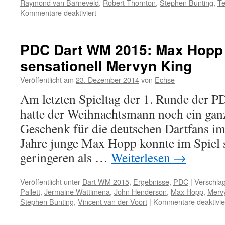
Raymond van Barneveld
,
Robert Thornton
,
Stephen Bunting
,
Te
für
Kommentare deaktiviert
PDC
Dart
WM
PDC Dart WM 2015: Max Hopp 
2015:
sensationell Mervyn King
Ergebnisse
9.
Veröffentlicht am
23. Dezember 2014
von
Echse
Spieltag
Am letzten Spieltag der 1. Runde der
hatte der Weihnachtsmann noch ein gan
Geschenk für die deutschen Dartfans im
Jahre junge Max Hopp konnte im Spiel 
geringeren als …
Weiterlesen
→
Veröffentlicht unter
Dart WM 2015
,
Ergebnisse
,
PDC
|
Verschlag
Pallett
,
Jermaine Wattimena
,
John Henderson
,
Max Hopp
,
Merv
Stephen Bunting
,
Vincent van der Voort
|
Kommentare deaktivie