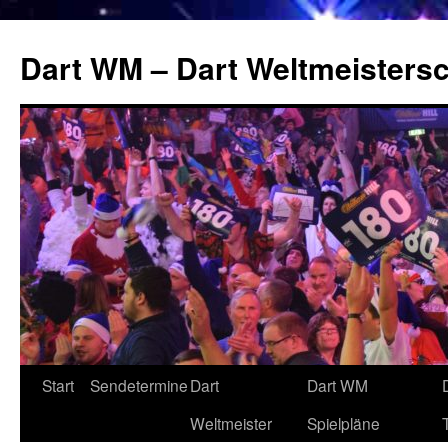
Zum
Inhalt
Dart WM – Dart Weltmeistersc
springen
Start
Sendetermine
Dart
Dart WM
Weltmeister
Spielpläne