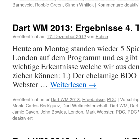
Barneveld
,
Robbie Green
,
Simon Whitlok
|
Kommentare deaktivi
Dart WM 2013: Ergebnisse 4. 
Veröffentlicht am
17. Dezember 2012
von
Echse
Heute am Montag standen wieder 5 Spie
London auf dem Programm und es gibt g
wichtige Erkentnisse welche wir aus de
ziehen können: 1.) Der ehelamige BDO
Webster …
Weiterlesen
→
Veröffentlicht unter
Dart WM 2013
,
Ergebnisse
,
PDC
|
Verschlag
Monk
,
Carlos Rodriguez
,
Dart Weltmeisterschaft
,
Dart WM
,
Dar
Jamie Caven
,
John Bowles
,
London
,
Mark Webster
,
PDC
,
PDC
für
deaktiviert
Dart
WM
2013: