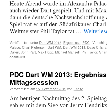
Heute Abend wurde im Alexandra Palace
auch wieder Dart gespielt. Und mit Ma
dann die deutsche Nachwuchshoffnung a
Spiel traf er auf den Südafrikaner Char
Weltmeister Phil Taylor tat …
Weiterle
Veröffentlicht unter
Dart WM 2013
,
Ergebnisse
,
PDC
|
Verschlag
Palace
,
Charl Pietersen
,
Dart WM
,
Dart WM 2013
,
Dave Chisnal
Cullen
,
John Part
,
Max Hopp
,
Michael Mansell
,
Phil Taylor
,
Shan
für
deaktiviert
PDC
Dart
Weltmeisterschaft:
PDC Dart WM 2013: Ergebnisse
Ergebnisse
Mittagssession
2.
Spieltag
Veröffentlicht am
15. Dezember 2012
von
Echse
Abend
Session
Am heutigen Nachmittag des 2. Spielt
gab es mit dem Sieg von Jerry Hendrik