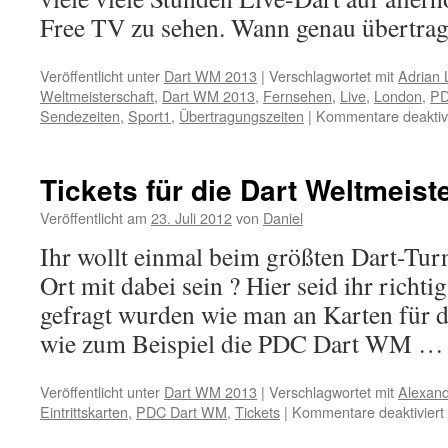
Free TV zu sehen. Wann genau übertr
Veröffentlicht unter
Dart WM 2013
|
Verschlagwortet mit
Adrian 
Weltmeisterschaft
,
Dart WM 2013
,
Fernsehen
,
Live
,
London
,
PD
Sendezeiten
,
Sport1
,
Übertragungszeiten
|
Kommentare deaktivi
Tickets für die Dart Weltmeist
Veröffentlicht am
23. Juli 2012
von
Daniel
Ihr wollt einmal beim größten Dart-Tur
Ort mit dabei sein ? Hier seid ihr richt
gefragt wurden wie man an Karten für d
wie zum Beispiel die PDC Dart WM 
Veröffentlicht unter
Dart WM 2013
|
Verschlagwortet mit
Alexand
Eintrittskarten
,
PDC Dart WM
,
Tickets
|
Kommentare deaktiviert