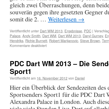
gleich zwei Überraschungen, denn beide 
souverän gegen ihre gesetzten Gegner d
somit die 2. …
Weiterlesen
→
Veröffentlicht unter
Dart WM 2013
,
Ergebnisse
,
PDC
|
Verschlag
Palace
,
Andy Smith
,
Dart WM
,
Dart WM 2013
,
Daryl Gurney
,
Er
Hendriks
,
Richie Burnett
,
Robert Marijanovic
,
Steve Brown
,
Terr
für
Kommentare deaktiviert
PDC
Dart
WM
PDC Dart WM 2013 – Die Send
2013:
Sport1
Ergebnisse
2.
Veröffentlicht am
16. November 2012
von
Daniel
Spieltag
Mittagssession
Hier ein Überblick der Sendezeiten des
Sportsenders Sport1 für die PDC Dart 
Alexandra Palace in London. Auch diese
viele viele Stunden Live-Dart auf aller