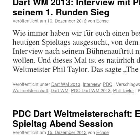
Dart WM 2013: Interview mit P
Ergebnisse
seinem 1. Runden Sieg
4.
Tag
Veröffentlicht am
16. Dezember 2012
von
Echse
Wie immer haben wir für euch einen be
heutigen Spieltags ausgesucht, von dem
Interview nach seinem Bühnenauftritt n
wollen. Und dieses Mal ist es natürlich
Weltmeister Phil Taylor. Das sagte „T
Veröffentlicht unter
Dart WM 2013
,
Interview
,
PDC
|
Verschlagwo
Weltmeisterschaft
,
Dart WM
,
PDC Dart WM 2013
,
Phil Taylor
|
K
PDC Dart Weltmeisterschaft: E
Spieltag Abend Session
Veröffentlicht am
15. Dezember 2012
von
Echse