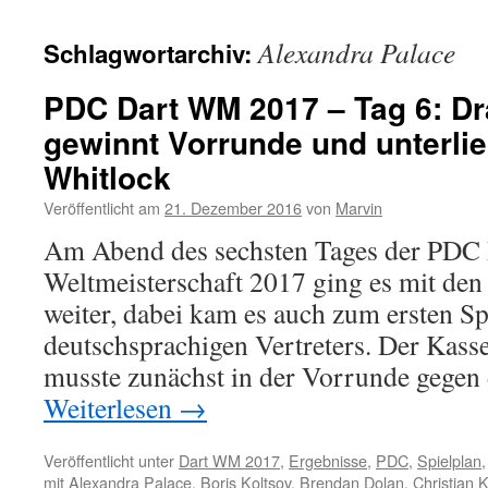
Alexandra Palace
Schlagwortarchiv:
PDC Dart WM 2017 – Tag 6: Dr
gewinnt Vorrunde und unterli
Whitlock
Veröffentlicht am
21. Dezember 2016
von
Marvin
Am Abend des sechsten Tages der PDC 
Weltmeisterschaft 2017 ging es mit den 
weiter, dabei kam es auch zum ersten Sp
deutschsprachigen Vertreters. Der Kass
musste zunächst in der Vorrunde gege
Weiterlesen
→
Veröffentlicht unter
Dart WM 2017
,
Ergebnisse
,
PDC
,
Spielplan
mit
Alexandra Palace
,
Boris Koltsov
,
Brendan Dolan
,
Christian K