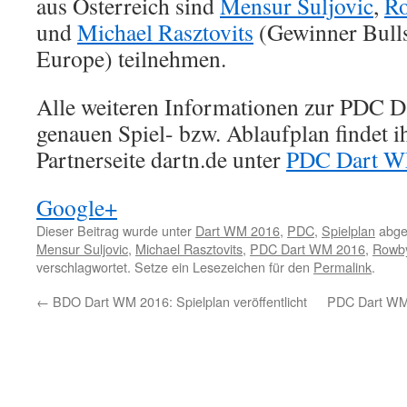
aus Österreich sind
Mensur Suljovic
,
Ro
und
Michael Rasztovits
(Gewinner Bulls
Europe) teilnehmen.
Alle weiteren Informationen zur PDC 
genauen Spiel- bzw. Ablaufplan findet i
Partnerseite dartn.de unter
PDC Dart W
Google+
Dieser Beitrag wurde unter
Dart WM 2016
,
PDC
,
Spielplan
abge
Mensur Suljovic
,
Michael Rasztovits
,
PDC Dart WM 2016
,
Rowby
verschlagwortet. Setze ein Lesezeichen für den
Permalink
.
←
BDO Dart WM 2016: Spielplan veröffentlicht
PDC Dart WM 