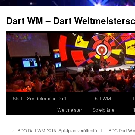
Zum
Inhalt
Dart WM – Dart Weltmeistersc
springen
Start
Sendetermine
Dart
Dart WM
Weltmeister
Spielpläne
←
BDO Dart WM 2016: Spielplan veröffentlicht
PDC Dart WM 