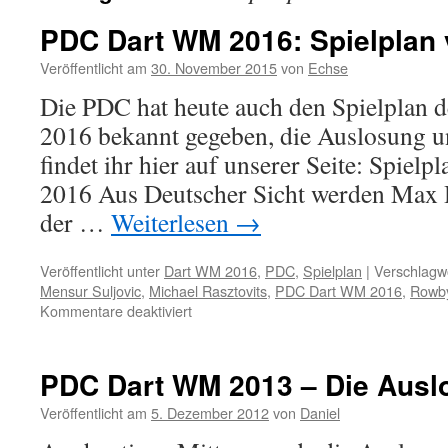
PDC Dart WM 2016: Spielplan v
Veröffentlicht am
30. November 2015
von
Echse
Die PDC hat heute auch den Spielplan
2016 bekannt gegeben, die Auslosung u
findet ihr hier auf unserer Seite: Spie
2016 Aus Deutscher Sicht werden Max 
der …
Weiterlesen
→
Veröffentlicht unter
Dart WM 2016
,
PDC
,
Spielplan
|
Verschlagwo
Mensur Suljovic
,
Michael Rasztovits
,
PDC Dart WM 2016
,
Rowby
für
Kommentare deaktiviert
PDC
Dart
WM
PDC Dart WM 2013 – Die Ausl
2016:
Spielplan
Veröffentlicht am
5. Dezember 2012
von
Daniel
veröffentlicht