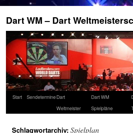
Zum
Inhalt
Dart WM – Dart Weltmeistersc
springen
Start
Sendetermine
Dart
Dart WM
Weltmeister
Spielpläne
Spielplan
Schlagwortarchiv: