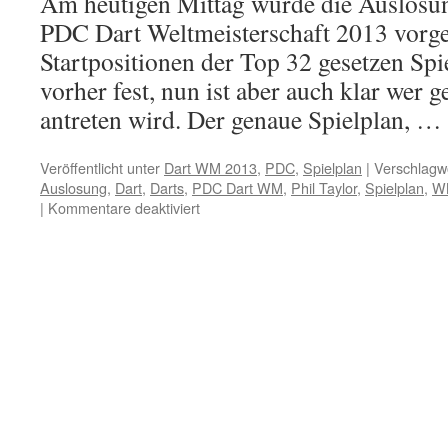
Am heutigen Mittag wurde die Auslosu
PDC Dart Weltmeisterschaft 2013 vorg
Startpositionen der Top 32 gesetzen Spi
vorher fest, nun ist aber auch klar wer g
antreten wird. Der genaue Spielplan, …
Veröffentlicht unter
Dart WM 2013
,
PDC
,
Spielplan
|
Verschlagwo
Auslosung
,
Dart
,
Darts
,
PDC Dart WM
,
Phil Taylor
,
Spielplan
,
W
für
|
Kommentare deaktiviert
PDC
Dart
WM
2013
–
Die
Auslosung