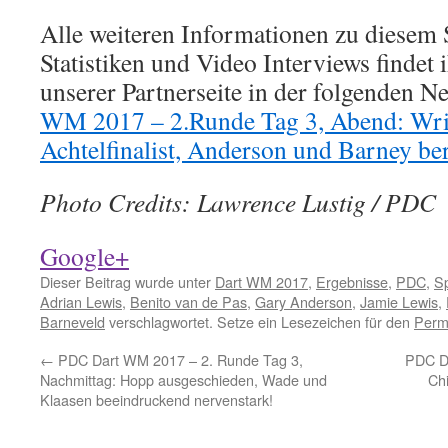
Alle weiteren Informationen zu diesem 
Statistiken und Video Interviews findet i
unserer Partnerseite in der folgenden
WM 2017 – 2.Runde Tag 3, Abend: Wrig
Achtelfinalist, Anderson und Barney bere
Photo Credits: Lawrence Lustig / PDC
Google+
Dieser Beitrag wurde unter
Dart WM 2017
,
Ergebnisse
,
PDC
,
Sp
Adrian Lewis
,
Benito van de Pas
,
Gary Anderson
,
Jamie Lewis
,
Barneveld
verschlagwortet. Setze ein Lesezeichen für den
Perm
←
PDC Dart WM 2017 – 2. Runde Tag 3,
PDC Da
Nachmittag: Hopp ausgeschieden, Wade und
Ch
Klaasen beeindruckend nervenstark!