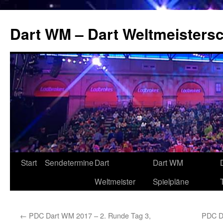
Zum
Inhalt
Dart WM – Dart Weltmeistersc
springen
Start
Sendetermine
Dart
Dart WM
Weltmeister
Spielpläne
←
PDC Dart WM 2017 – 2. Runde Tag 3,
PDC Da