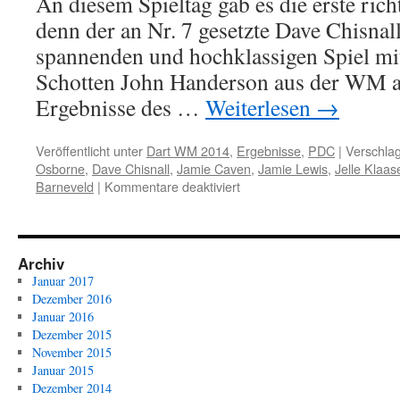
An diesem Spieltag gab es die erste rich
Spieltag
denn der an Nr. 7 gesetzte Dave Chisnal
spannenden und hochklassigen Spiel mi
Schotten John Handerson aus der WM au
Ergebnisse des …
Weiterlesen
→
Veröffentlicht unter
Dart WM 2014
,
Ergebnisse
,
PDC
|
Verschlag
Osborne
,
Dave Chisnall
,
Jamie Caven
,
Jamie Lewis
,
Jelle Klaas
für
Barneveld
|
Kommentare deaktiviert
PDC
Dart
WM
2014:
Archiv
Ergebnisse
Januar 2017
3.
Dezember 2016
Spieltag
Januar 2016
Dezember 2015
November 2015
Januar 2015
Dezember 2014