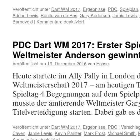
Veröffentlicht unter
Dart WM 2017
,
Ergebnisse
,
PDC
,
Spielplan
Adrian Lewis
,
Benito van de Pas
,
Gary Anderson
,
Jamie Lewis
,
für
Barneveld
|
Kommentare deaktiviert
PDC
Dart
WM
PDC Dart WM 2017: Erster Spi
2017
Weltmeister Anderson gewinnt
–
2.
Veröffentlicht am
16. Dezember 2016
von
Echse
Runde
Tag
Heute startete im Ally Pally in London
3,
Weltmeisterschaft 2017 – am heutigen T
Abend:
Wright
Spieltag 4 Begegnungen auf dem Spielp
letzter
musste der amtierende Weltmeister Gar
Achtelfinalist,
Anderson
Titelverteidigung starten. Dabei gab es
und
Barney
Veröffentlicht unter
Dart WM 2017
,
Ergebnisse
,
PDC
|
Verschlag
bereits
Caven
,
Jamie Lewis
,
Kevin Painter
,
Mark Frost
,
Michael Smith
,
im
für
Kommentare deaktiviert
Viertelfinale