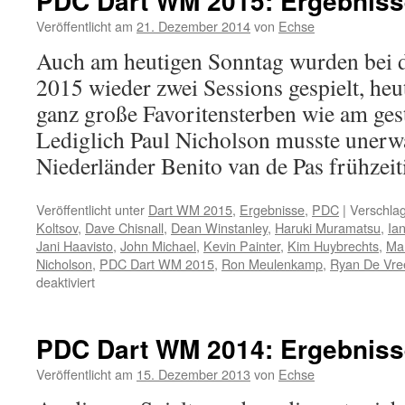
PDC Dart WM 2015: Ergebnisse
2016:
Gary
Veröffentlicht am
21. Dezember 2014
von
Echse
Anderson
Auch am heutigen Sonntag wurden bei
an
Spieltag
2015 wieder zwei Sessions gespielt, heu
1
ganz große Favoritensterben wie am gest
souverän
in
Lediglich Paul Nicholson musste unerw
Runde
Niederländer Benito van de Pas frühze
2
Veröffentlicht unter
Dart WM 2015
,
Ergebnisse
,
PDC
|
Verschlag
Koltsov
,
Dave Chisnall
,
Dean Winstanley
,
Haruki Muramatsu
,
Ia
Jani Haavisto
,
John Michael
,
Kevin Painter
,
Kim Huybrechts
,
Ma
Nicholson
,
PDC Dart WM 2015
,
Ron Meulenkamp
,
Ryan De Vre
für
deaktiviert
PDC
Dart
WM
PDC Dart WM 2014: Ergebnisse
2015:
Ergebnisse
Veröffentlicht am
15. Dezember 2013
von
Echse
4.