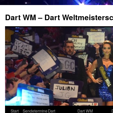
Zum
Inhalt
Dart WM – Dart Weltmeistersc
springen
Start
Sendetermine
Dart
Dart WM