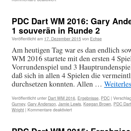
PDC
Dart
WM
PDC Dart WM 2016: Gary Ande
2017:
1 souverän in Runde 2
Erster
Spieltag
Veröffentlicht am
17. Dezember 2015
von
Echse
–
Weltmeister
Am heutigen Tag war es dan endlich so
Anderson
WM 2016 startete mit den ersten 4 Spi
gewinnt
Auftaktspiel!
Vorrundenspiel und 3 Hauptrundenspie
daß sich in allen 4 Spielen die vermeint
durchsetzen konnten. Allen …
Weiterle
Veröffentlicht unter
Dart WM 2016
,
Ergebnisse
,
PDC
|
Verschlag
Gurney
,
Gary Anderson
,
Jamie Lewis
,
Keegan Brown
,
PDC Dar
für
Wright
|
Kommentare deaktiviert
PDC
Dart
WM