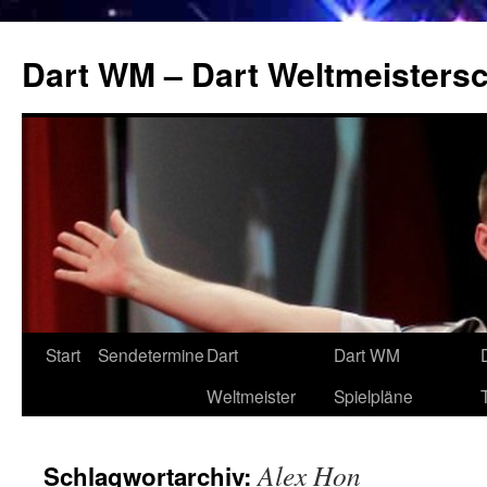
Zum
Inhalt
Dart WM – Dart Weltmeistersc
springen
Start
Sendetermine
Dart
Dart WM
Weltmeister
Spielpläne
Alex Hon
Schlagwortarchiv: