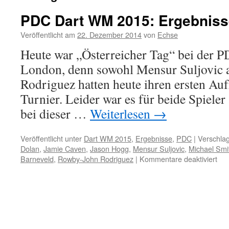
PDC Dart WM 2015: Ergebnisse
Veröffentlicht am
22. Dezember 2014
von
Echse
Heute war „Österreicher Tag“ bei der
London, denn sowohl Mensur Suljovic 
Rodriguez hatten heute ihren ersten Auf
Turnier. Leider war es für beide Spieler 
bei dieser …
Weiterlesen
→
Veröffentlicht unter
Dart WM 2015
,
Ergebnisse
,
PDC
|
Verschlag
Dolan
,
Jamie Caven
,
Jason Hogg
,
Mensur Suljovic
,
Michael Smi
für
Barneveld
,
Rowby-John Rodriguez
|
Kommentare deaktiviert
PD
Dar
W
201
Erg
5.