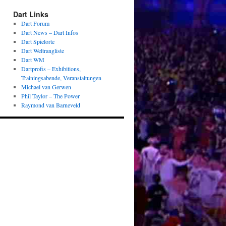
Dart Links
Dart Forum
Dart News – Dart Infos
Dart Spielorte
Dart Weltrangliste
Dart WM
Dartprofis – Exhibitions,
Trainingsabende, Veranstaltungen
Michael van Gerwen
Phil Taylor – The Power
Raymond van Barneveld