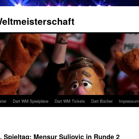
eltmeisterschaft
ster
Dart WM Spielpläne
Dart WM Tickets
Dart Bücher
Impressum
 Spieltag: Mensur Suljovic in Runde 2