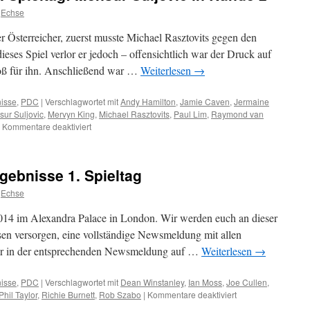
Echse
r Österreicher, zuerst musste Michael Rasztovits gegen den
eses Spiel verlor er jedoch – offensichtlich war der Druck auf
oß für ihn. Anschließend war …
Weiterlesen
→
isse
,
PDC
|
Verschlagwortet mit
Andy Hamilton
,
Jamie Caven
,
Jermaine
ur Suljovic
,
Mervyn King
,
Michael Rasztovits
,
Paul Lim
,
Raymond van
für
Kommentare deaktiviert
PDC
Dart
WM
gebnisse 1. Spieltag
2016
–
Echse
4.
Spieltag:
14 im Alexandra Palace in London. Wir werden euch an dieser
Mensur
sen versorgen, eine vollständige Newsmeldung mit allen
Suljovic
mmer in der entsprechenden Newsmeldung auf …
Weiterlesen
→
in
Runde
2
isse
,
PDC
|
Verschlagwortet mit
Dean Winstanley
,
Ian Moss
,
Joe Cullen
,
für
Phil Taylor
,
Richie Burnett
,
Rob Szabo
|
Kommentare deaktiviert
PDC