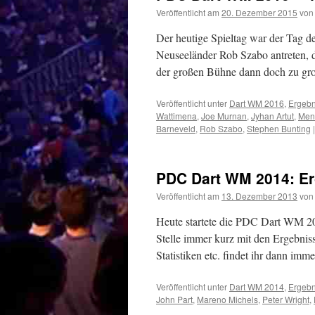
Veröffentlicht am
20. Dezember 2015
von
Der heutige Spieltag war der Tag de
Neuseeländer Rob Szabo antreten, di
der großen Bühne dann doch zu gr
Veröffentlicht unter
Dart WM 2016
,
Ergebn
Wattimena
,
Joe Murnan
,
Jyhan Artut
,
Mens
Barneveld
,
Rob Szabo
,
Stephen Bunting
|
PDC Dart WM 2014: Er
Veröffentlicht am
13. Dezember 2013
von
Heute startete die PDC Dart WM 20
Stelle immer kurz mit den Ergebnis
Statistiken etc. findet ihr dann i
Veröffentlicht unter
Dart WM 2014
,
Ergebn
John Part
,
Mareno Michels
,
Peter Wright
,