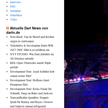
Interview
PDC
Spielplan
Statistiken
Video
Aktuelle Dart News von
dartn.de
Newsflash: Van de Weerd und Krohne
siegen in Antwerpen
Ticketinfos & Sessionplan Darts-WM
2027: PDC führt Losverfahren ein
NYT STUDIO: Wie Dart-Zubehör im
3D-Drucker entsteht
RDL Open: Pietreczko macht Triple
perfekt
Development Tour: Auch Schlüter holt
seinen ersten Titel!
Development Tour: Hofkens feiert
Premieren-Titel
Development Tour: Erstes Finale für
Schmidt, Siege an Bates und Jackson
Tourcardholder Qualifier: Doppel-
Quali für Barney und Reyes, Greaves
und Suljovic einmal erfolgreich