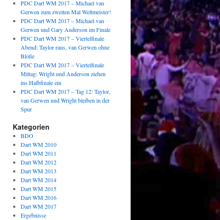
PDC Dart WM 2017 – Michael van
Gerwen zum zweiten Mal Weltmeister!
PDC Dart WM 2017 – Michael van
Gerwen und Gary Anderson im Finale
PDC Dart WM 2017 – Viertelfinale
Abend: Taylor raus, van Gerwen ohne
Blöße
PDC Dart WM 2017 – Viertelfinale
Mittag: Wright und Anderson ziehen
ins Halbfinale ein
PDC Dart WM 2017 – Tag 12: Taylor,
van Gerwen und Wright bleiben in der
Spur
Kategorien
BDO
Dart WM 2010
Dart WM 2011
Dart WM 2012
Dart WM 2013
Dart WM 2014
Dart WM 2015
Dart WM 2016
Dart WM 2017
Ergebnisse