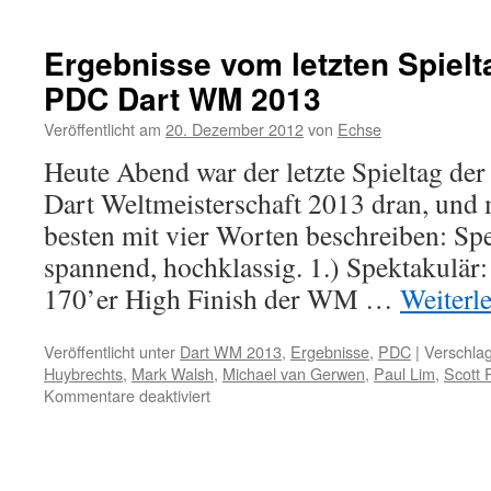
PDC
Dart
WM
Ergebnisse vom letzten Spielt
2014:
PDC Dart WM 2013
Alle
Ergebnisse
Veröffentlicht am
20. Dezember 2012
von
Echse
vom
6.
Heute Abend war der letzte Spieltag d
Spieltag
Dart Weltmeisterschaft 2013 dran, und
besten mit vier Worten beschreiben: Spe
spannend, hochklassig. 1.) Spektakulär: 
170’er High Finish der WM …
Weiterl
Veröffentlicht unter
Dart WM 2013
,
Ergebnisse
,
PDC
|
Verschlag
Huybrechts
,
Mark Walsh
,
Michael van Gerwen
,
Paul Lim
,
Scott 
für
Kommentare deaktiviert
Ergebnisse
vom
letzten
Spieltag