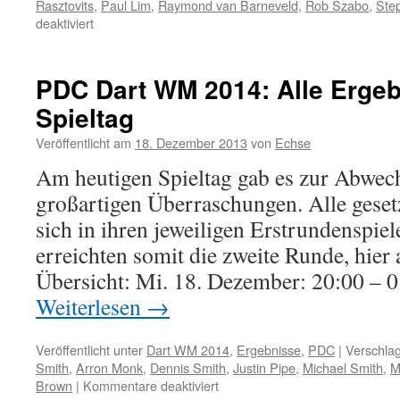
Rasztovits
,
Paul Lim
,
Raymond van Barneveld
,
Rob Szabo
,
Ste
für
deaktiviert
PDC
Dart
WM
PDC Dart WM 2014: Alle Ergeb
2016
Spieltag
–
4.
Veröffentlicht am
18. Dezember 2013
von
Echse
Spieltag:
Mensur
Am heutigen Spieltag gab es zur Abwec
Suljovic
großartigen Überraschungen. Alle gesetz
in
Runde
sich in ihren jeweiligen Erstrundenspie
2
erreichten somit die zweite Runde, hier 
Übersicht: Mi. 18. Dezember: 20:00 –
Weiterlesen
→
Veröffentlicht unter
Dart WM 2014
,
Ergebnisse
,
PDC
|
Verschlag
Smith
,
Arron Monk
,
Dennis Smith
,
Justin Pipe
,
Michael Smith
,
M
für
Brown
|
Kommentare deaktiviert