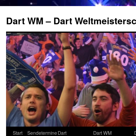
Zum
Inhalt
Dart WM – Dart Weltmeistersc
springen
Start
Sendetermine
Dart
Dart WM