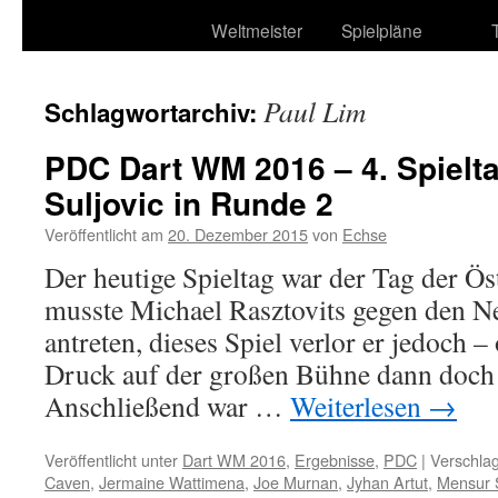
Weltmeister
Spielpläne
Paul Lim
Schlagwortarchiv:
PDC Dart WM 2016 – 4. Spielt
Suljovic in Runde 2
Veröffentlicht am
20. Dezember 2015
von
Echse
Der heutige Spieltag war der Tag der Öst
musste Michael Rasztovits gegen den N
antreten, dieses Spiel verlor er jedoch –
Druck auf der großen Bühne dann doch 
Anschließend war …
Weiterlesen
→
Veröffentlicht unter
Dart WM 2016
,
Ergebnisse
,
PDC
|
Verschlag
Caven
,
Jermaine Wattimena
,
Joe Murnan
,
Jyhan Artut
,
Mensur S