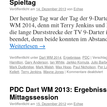
Spieltag
Ergebnisse
4.
Veröffentlicht am
14. Dezember 2013
von
Echse
Spieltag
Der heutige Tag war der Tag der 9-Dart
WM 2014, denn mit Terry Jenkins und
die lange Durststrecke der TV 9-Darter 
beendet, denn beide konnten im Abstan
Weiterlesen
→
Veröffentlicht unter
Dart WM 2014
,
Ergebnisse
,
PDC
|
Verschlag
Hamilton
,
Gary Anderson
,
Ian White
,
Jarkko Komula
,
Julio Barb
Mark Dudbridge
,
Mark Walsh
,
Max Hopp
,
Paul Nicholson
,
Per L
für
Kellett
,
Terry Jenkins
,
Wayne Jones
|
Kommentare deaktiviert
P
Da
W
PDC Dart WM 2013: Ergebnisse
20
Mittagssession
All
Er
Veröffentlicht am
15. Dezember 2012
von
Echse
vo