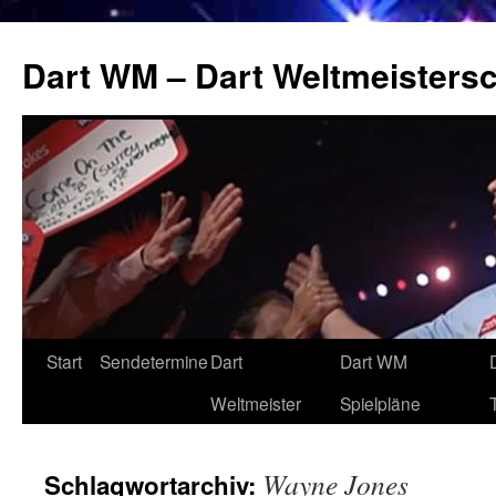
Zum
Inhalt
Dart WM – Dart Weltmeistersc
springen
Start
Sendetermine
Dart
Dart WM
Weltmeister
Spielpläne
Wayne Jones
Schlagwortarchiv: