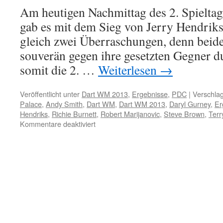
2.
Am heutigen Nachmittag des 2. Spielt
Sp
gab es mit dem Sieg von Jerry Hendrik
gleich zwei Überraschungen, denn beide 
souverän gegen ihre gesetzten Gegner d
somit die 2. …
Weiterlesen
→
Veröffentlicht unter
Dart WM 2013
,
Ergebnisse
,
PDC
|
Verschlag
Palace
,
Andy Smith
,
Dart WM
,
Dart WM 2013
,
Daryl Gurney
,
Er
Hendriks
,
Richie Burnett
,
Robert Marijanovic
,
Steve Brown
,
Terr
für
Kommentare deaktiviert
PDC
Dart
WM
2013:
Ergebnisse
2.
Spieltag
Mittagssession