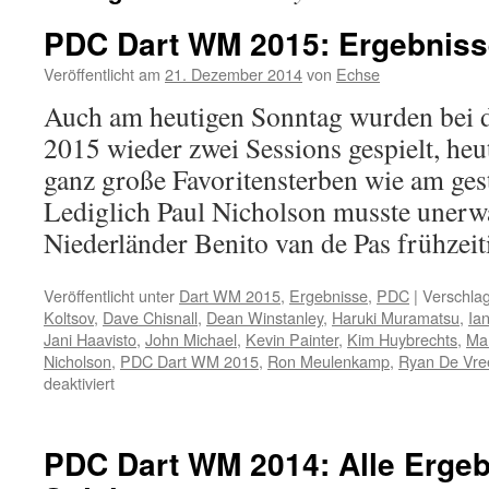
PDC Dart WM 2015: Ergebnisse
Veröffentlicht am
21. Dezember 2014
von
Echse
Auch am heutigen Sonntag wurden bei
2015 wieder zwei Sessions gespielt, heu
ganz große Favoritensterben wie am gest
Lediglich Paul Nicholson musste unerw
Niederländer Benito van de Pas frühze
Veröffentlicht unter
Dart WM 2015
,
Ergebnisse
,
PDC
|
Verschlag
Koltsov
,
Dave Chisnall
,
Dean Winstanley
,
Haruki Muramatsu
,
Ia
Jani Haavisto
,
John Michael
,
Kevin Painter
,
Kim Huybrechts
,
Ma
Nicholson
,
PDC Dart WM 2015
,
Ron Meulenkamp
,
Ryan De Vre
für
deaktiviert
PDC
Dart
WM
PDC Dart WM 2014: Alle Ergeb
2015: