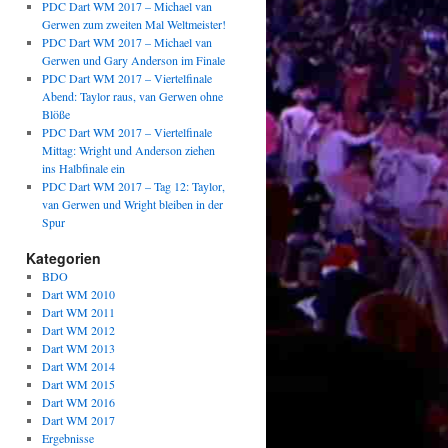
PDC Dart WM 2017 – Michael van
Gerwen zum zweiten Mal Weltmeister!
PDC Dart WM 2017 – Michael van
Gerwen und Gary Anderson im Finale
PDC Dart WM 2017 – Viertelfinale
Abend: Taylor raus, van Gerwen ohne
Blöße
PDC Dart WM 2017 – Viertelfinale
Mittag: Wright und Anderson ziehen
ins Halbfinale ein
PDC Dart WM 2017 – Tag 12: Taylor,
van Gerwen und Wright bleiben in der
Spur
Kategorien
BDO
Dart WM 2010
Dart WM 2011
Dart WM 2012
Dart WM 2013
Dart WM 2014
Dart WM 2015
Dart WM 2016
Dart WM 2017
Ergebnisse