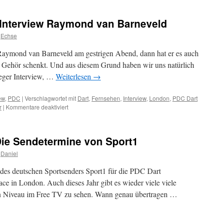
WM
2013:
 Interview Raymond van Barneveld
Ergebnisse
4.
Echse
Tag
 Raymond van Barneveld am gestrigen Abend, dann hat er es auch
n Gehör schenkt. Und aus diesem Grund haben wir uns natürlich
ieger Interview, …
Weiterlesen
→
ew
,
PDC
|
Verschlagwortet mit
Dart
,
Fernsehen
,
Interview
,
London
,
PDC Dart
für
r
|
Kommentare deaktiviert
Dart
WM
2013:
ie Sendetermine von Sport1
Sieger
Interview
Daniel
Raymond
van
 des deutschen Sportsenders Sport1 für die PDC Dart
Barneveld
ce in London. Auch dieses Jahr gibt es wieder viele viele
en Niveau im Free TV zu sehen. Wann genau übertragen …