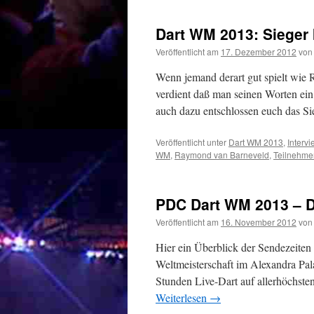
Dart WM 2013: Sieger
Veröffentlicht am
17. Dezember 2012
von
Wenn jemand derart gut spielt wie
verdient daß man seinen Worten ei
auch dazu entschlossen euch das S
Veröffentlicht unter
Dart WM 2013
,
Intervi
WM
,
Raymond van Barneveld
,
Teilnehme
PDC Dart WM 2013 – D
Veröffentlicht am
16. November 2012
von
Hier ein Überblick der Sendezeiten
Weltmeisterschaft im Alexandra Pala
Stunden Live-Dart auf allerhöchst
Weiterlesen
→