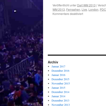
Veröffentlicht unter
Dart WM 2013
|
Versch
WM 2013
,
Fernsehen
,
Live
,
London
,
PDC
für
Kommentare deaktiviert
PDC
Dart
WM
2013
–
Die
Sendetermine
von
Sport1
Archiv
Januar 2017
Dezember 2016
Januar 2016
Dezember 2015
November 2015
Januar 2015
Dezember 2014
Januar 2014
Dezember 2013
November 2013