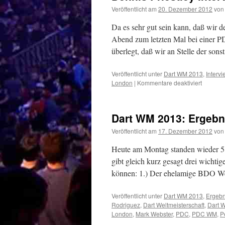
Veröffentlicht am
20. Dezember 2012
von
Da es sehr gut sein kann, daß wir 
Abend zum letzten Mal bei einer 
überlegt, daß wir an Stelle der son
Veröffentlicht unter
Dart WM 2013
,
Intervi
für
London
|
Kommentare deaktiviert
Dennis
Priestley
Intervie
Dart WM 2013: Ergebn
PDC
Dart
Veröffentlicht am
17. Dezember 2012
von
Weltmeis
2013
Heute am Montag standen wieder 5
gibt gleich kurz gesagt drei wichti
können: 1.) Der ehelamige BDO W
Veröffentlicht unter
Dart WM 2013
,
Ergebn
Rodriguez
,
Dart Weltmeisterschaft
,
Dart 
London
,
Mark Webster
,
PDC
,
PDC WM
,
P