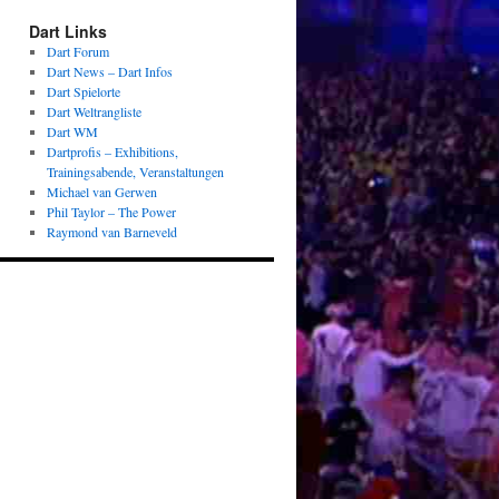
Dart Links
Dart Forum
Dart News – Dart Infos
Dart Spielorte
Dart Weltrangliste
Dart WM
Dartprofis – Exhibitions,
Trainingsabende, Veranstaltungen
Michael van Gerwen
Phil Taylor – The Power
Raymond van Barneveld