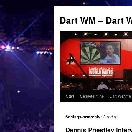
Zum
Inhalt
Dart WM – Dart W
springen
Start
Sendetermine
Dart Weltmei
London
Schlagwortarchiv:
Dennis Priestley Inte