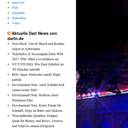
Interview
PDC
Spielplan
Statistiken
Video
Aktuelle Dart News von
dartn.de
Newsflash: Van de Weerd und Krohne
siegen in Antwerpen
Ticketinfos & Sessionplan Darts-WM
2027: PDC führt Losverfahren ein
NYT STUDIO: Wie Dart-Zubehör im
3D-Drucker entsteht
RDL Open: Pietreczko macht Triple
perfekt
Development Tour: Auch Schlüter holt
seinen ersten Titel!
Development Tour: Hofkens feiert
Premieren-Titel
Development Tour: Erstes Finale für
Schmidt, Siege an Bates und Jackson
Tourcardholder Qualifier: Doppel-
Quali für Barney und Reyes, Greaves
und Suljovic einmal erfolgreich