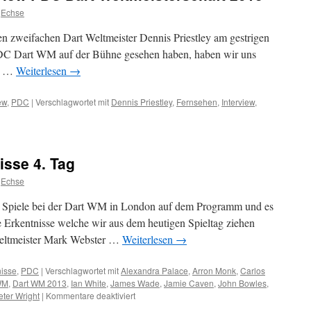
Echse
den zweifachen Dart Weltmeister Dennis Priestley am gestrigen
PDC Dart WM auf der Bühne gesehen haben, haben wir uns
st …
Weiterlesen
→
ew
,
PDC
|
Verschlagwortet mit
Dennis Priestley
,
Fernsehen
,
Interview
,
w
isse 4. Tag
Echse
terschaft
 Spiele bei der Dart WM in London auf dem Programm und es
ge Erkentnisse welche wir aus dem heutigen Spieltag ziehen
eltmeister Mark Webster …
Weiterlesen
→
isse
,
PDC
|
Verschlagwortet mit
Alexandra Palace
,
Arron Monk
,
Carlos
WM
,
Dart WM 2013
,
Ian White
,
James Wade
,
Jamie Caven
,
John Bowles
,
für
eter Wright
|
Kommentare deaktiviert
Dart