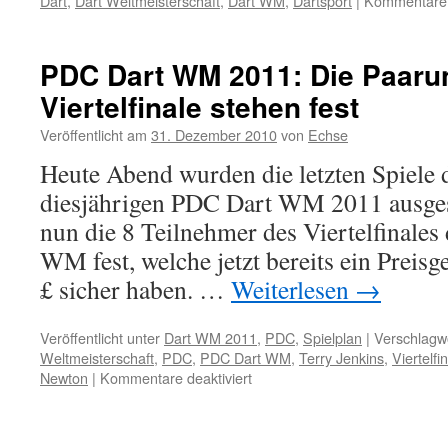
Dart
,
Dart Weltmeisterschaft
,
Dart WM
,
Dartsport
|
Kommentare d
PDC Dart WM 2011: Die Paaru
Viertelfinale stehen fest
Veröffentlicht am
31. Dezember 2010
von
Echse
Heute Abend wurden die letzten Spiele d
diesjährigen PDC Dart WM 2011 ausgesp
nun die 8 Teilnehmer des Viertelfinales 
WM fest, welche jetzt bereits ein Preis
£ sicher haben. …
Weiterlesen
→
Veröffentlicht unter
Dart WM 2011
,
PDC
,
Spielplan
|
Verschlagwo
Weltmeisterschaft
,
PDC
,
PDC Dart WM
,
Terry Jenkins
,
Viertelfi
für
Newton
|
Kommentare deaktiviert
PDC
Dart
WM