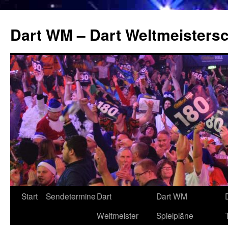
Zum
Inhalt
Dart WM – Dart Weltmeistersc
springen
Start
Sendetermine
Dart
Dart WM
Weltmeister
Spielpläne