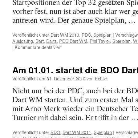
Startpositionen der Top 32 gesetzen Spi
vorher fest, nun ist aber auch klar wer g
antreten wird. Der genaue Spielplan, …
Veröffentlicht unter
Dart WM 2013
,
PDC
,
Spielplan
|
Verschlagwo
Auslosung
,
Dart
,
Darts
,
PDC Dart WM
,
Phil Taylor
,
Spielplan
,
W
für
|
Kommentare deaktiviert
PDC
Dart
WM
Am 01.01. startet die BDO Da
2013
–
Veröffentlicht am
31. Dezember 2010
von
Echse
Die
Nicht nur bei der PDC, auch bei der BD
Auslosung
Dart WM starten. Und zum ersten Mal se
mit Arno Merk wieder ein Deutscher Te
Turnier mit dabei sein. Er trifft in der 
Veröffentlicht unter
BDO
,
Dart WM 2011
,
Spielplan
|
Verschlagwo