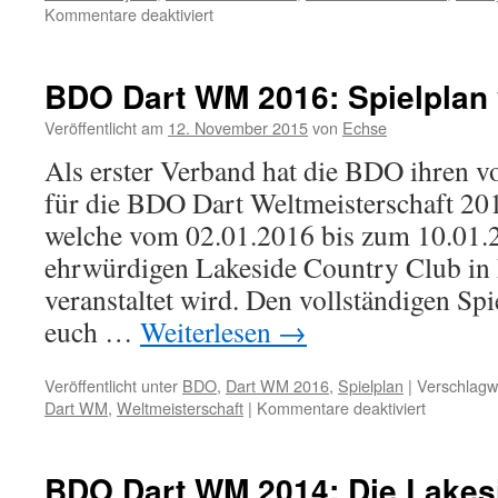
für
Kommentare deaktiviert
PDC
Dart
WM
BDO Dart WM 2016: Spielplan v
2016:
Spielplan
Veröffentlicht am
12. November 2015
von
Echse
veröffentlicht
Als erster Verband hat die BDO ihren vo
für die BDO Dart Weltmeisterschaft 2016
welche vom 02.01.2016 bis zum 10.01.2
ehrwürdigen Lakeside Country Club in
veranstaltet wird. Den vollständigen Spi
euch …
Weiterlesen
→
Veröffentlicht unter
BDO
,
Dart WM 2016
,
Spielplan
|
Verschlagwo
für
Dart WM
,
Weltmeisterschaft
|
Kommentare deaktiviert
BDO
Dart
WM
BDO Dart WM 2014: Die Lakes
2016: