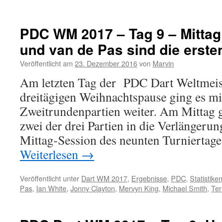
PDC
WM
2017
PDC WM 2017 – Tag 9 – Mittag
–
und van de Pas sind die ersten
Tag
9
Veröffentlicht am
23. Dezember 2016
von
Marvin
–
Abend:
Am letzten Tag der PDC Dart Weltmeist
Anderson
dreitägigen Weihnachtspause ging es mi
und
Lewis
Zweitrundenpartien weiter. Am Mittag g
souverän
zwei der drei Partien in die Verlängerun
in
Runde
Mittag-Session des neunten Turniertag
3,
Weiterlesen
→
Webster
überrascht
Veröffentlicht unter
Dart WM 2017
,
Ergebnisse
,
PDC
,
Statistike
Pas
,
Ian White
,
Jonny Clayton
,
Mervyn King
,
Michael Smith
,
Ter