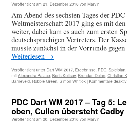
Suljovic
Veröffentlicht am
21. Dezember 2016
von
Marvin
bezwingt
Am Abend des sechsten Tages der PDC 
Meulenkamp
–
Weltmeisterschaft 2017 ging es mit den 
Lerchbacher
weiter, dabei kam es auch zum ersten Sp
gewinnt
Vorrunde
deutschsprachigen Vertreters. Der Kass
musste zunächst in der Vorrunde gege
Weiterlesen
→
Veröffentlicht unter
Dart WM 2017
,
Ergebnisse
,
PDC
,
Spielplan
mit
Alexandra Palace
,
Boris Koltsov
,
Brendan Dolan
,
Christian K
Barneveld
,
Robbie Green
,
Simon Whitlok
|
Kommentare deaktivi
PDC Dart WM 2017 – Tag 5: Le
oben, Cullen übersteht Cadby
Veröffentlicht am
20. Dezember 2016
von
Marvin