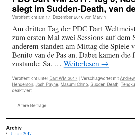
siegt im Sudden-Death, van d
Veröffentlicht am
17. Dezember 2016
von
Marvin
Am dritten Tag der PDC Dart Weltmeist
zum ersten Mal zwei Sessions auf dem S
anderem standen am Mittag die Spiele 
Benito van de Pas an. Dabei kamen die 
zustande: Sa. …
Weiterlesen
→
Veröffentlicht unter
Dart WM 2017
|
Verschlagwortet mit
Andrew 
Henderson
,
Josh Payne
,
Masumi Chino
,
Sudden-Death
,
Tengku
für
deaktiviert
PDC
Dart
←
Ältere Beiträge
WM
2017:
Tag
3,
Archiv
Nachmittag:
Januar 2017