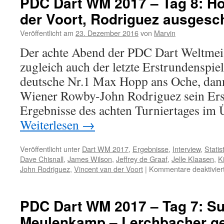
PDC Dart WM 2017 – Tag 8: H
der Voort, Rodriguez ausgesc
Veröffentlicht am
23. Dezember 2016
von
Marvin
Der achte Abend der PDC Dart Weltmeis
zugleich auch der letzte Erstrundenspiel
deutsche Nr.1 Max Hopp ans Oche, dann
Wiener Rowby-John Rodriguez sein Erst
Ergebnisse des achten Turniertages im
Weiterlesen
→
Veröffentlicht unter
Dart WM 2017
,
Ergebnisse
,
Interview
,
Statis
Dave Chisnall
,
James Wilson
,
Jeffrey de Graaf
,
Jelle Klaasen
,
K
John Rodriguez
,
Vincent van der Voort
|
Kommentare deaktivier
PDC Dart WM 2017 – Tag 7: Su
Meulenkamp – Lerchbacher ge