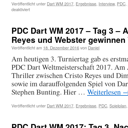
Veröffentlicht unter
Dart WM 2017
,
Ergebnisse
,
Interview
,
PDC
,
für
deaktiviert
PDC
Dart
WM
PDC Dart WM 2017 – Tag 3 – 
2017
Reyes und Webster gewinnen T
–
Tag
Veröffentlicht am
18. Dezember 2016
von
Daniel
4
–
Am heutigen 3. Turniertag gab es erstma
Nachmittag:
PDC Dart Weltmeisterschaft 2017. Am 
Chris
Dobey
Thriller zwischen Cristo Reyes und Dim
gelingt
sowie im darauffolgenden Spiel von Da
Debüt
Stephen Bunting. Hier …
Weiterlesen
Veröffentlicht unter
Dart WM 2017
,
Ergebnisse
,
PDC
,
Spielplan
PDC Dart WM 2017: Tag 3, Nac