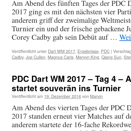
Am Abend des fünften Tages der PDC D
2017 ging es mit den nächsten vier Parti
anderem griff der zweimalige Weltmeist
Turnier ein und der frische gebackene 
Corey Cadby gab sein Debüt auf …
Wei
Veröffentlicht unter
Dart WM 2017
,
Ergebnisse
,
PDC
|
Verschlag
Cadby
,
Joe Cullen
,
Magnus Caris
,
Mervyn King
,
Qiang Sun
,
Ste
PDC Dart WM 2017 – Tag 4 – A
startet souverän ins Turnier
Veröffentlicht am
19. Dezember 2016
von
Marvin
Am Abend des vierten Tages der PDC Da
2017 standen erneut vier Matches auf d
anderem startete der 16-fache Rekordwel