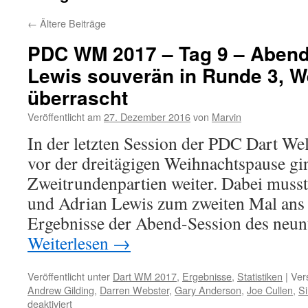
←
Ältere Beiträge
PDC WM 2017 – Tag 9 – Abend
Lewis souverän in Runde 3, W
überrascht
Veröffentlicht am
27. Dezember 2016
von
Marvin
In der letzten Session der PDC Dart We
vor der dreitägigen Weihnachtspause gi
Zweitrundenpartien weiter. Dabei mus
und Adrian Lewis zum zweiten Mal ans 
Ergebnisse der Abend-Session des neun
Weiterlesen
→
Veröffentlicht unter
Dart WM 2017
,
Ergebnisse
,
Statistiken
|
Ver
Andrew Gilding
,
Darren Webster
,
Gary Anderson
,
Joe Cullen
,
S
für
deaktiviert