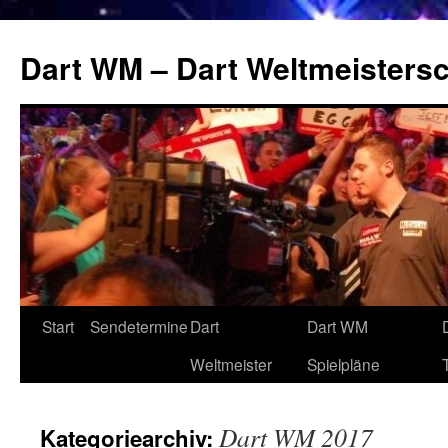
Zum
Inhalt
Dart WM – Dart Weltmeistersc
springen
Start
Sendetermine
Dart
Dart WM
Weltmeister
Spielpläne
Dart WM 2017
Kategoriearchiv: