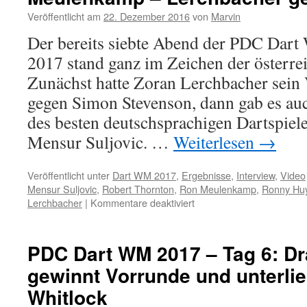
Veröffentlicht am
22. Dezember 2016
von
Marvin
Der bereits siebte Abend der PDC Dart 
2017 stand ganz im Zeichen der österrei
Zunächst hatte Zoran Lerchbacher sei
gegen Simon Stevenson, dann gab es auc
des besten deutschsprachigen Dartspieler
Mensur Suljovic. …
Weiterlesen
→
Veröffentlicht unter
Dart WM 2017
,
Ergebnisse
,
Interview
,
Video
Mensur Suljovic
,
Robert Thornton
,
Ron Meulenkamp
,
Ronny Huy
für
Lerchbacher
|
Kommentare deaktiviert
PDC
Dart
WM
PDC Dart WM 2017 – Tag 6: Dr
2017
gewinnt Vorrunde und unterli
–
Tag
Whitlock
7: