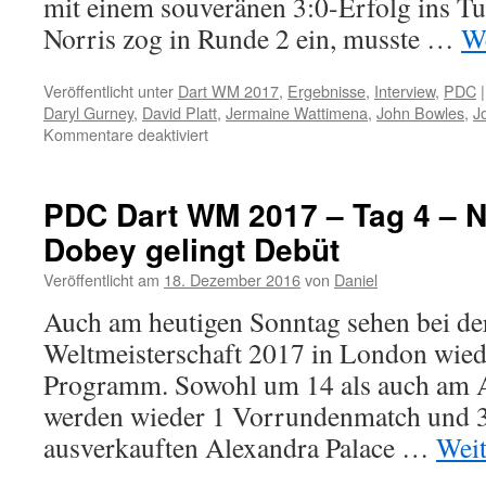
mit einem souveränen 3:0-Erfolg ins Tu
Norris zog in Runde 2 ein, musste …
We
Veröffentlicht unter
Dart WM 2017
,
Ergebnisse
,
Interview
,
PDC
|
Daryl Gurney
,
David Platt
,
Jermaine Wattimena
,
John Bowles
,
J
für
Kommentare deaktiviert
PDC
Dart
WM
PDC Dart WM 2017 – Tag 4 – N
2017
Dobey gelingt Debüt
–
Tag
Veröffentlicht am
18. Dezember 2016
von
Daniel
4
–
Auch am heutigen Sonntag sehen bei d
Abend:
Weltmeisterschaft 2017 in London wied
Phil
Taylor
Programm. Sowohl um 14 als auch am 
startet
werden wieder 1 Vorrundenmatch und 3
souverän
ins
ausverkauften Alexandra Palace …
Weit
Turnier