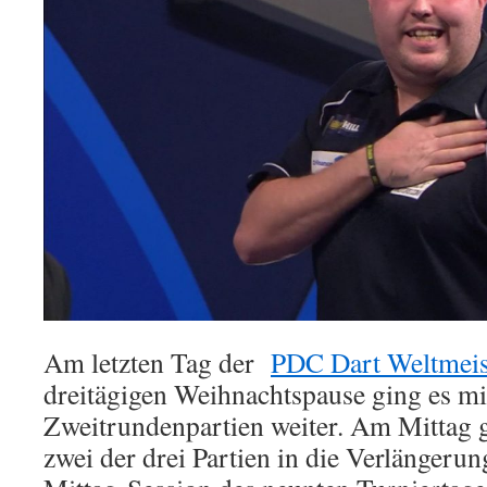
souverän
in
Runde
3,
Webster
überrascht
Am letzten Tag der
PDC Dart Weltmeis
dreitägigen Weihnachtspause ging es mi
Zweitrundenpartien weiter. Am Mittag g
zwei der drei Partien in die Verlängerun