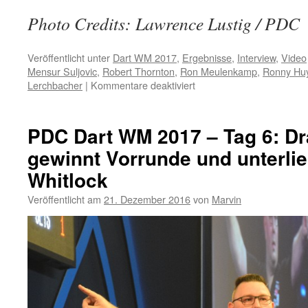
Photo Credits: Lawrence Lustig / PDC
Veröffentlicht unter
Dart WM 2017
,
Ergebnisse
,
Interview
,
Video
Mensur Suljovic
,
Robert Thornton
,
Ron Meulenkamp
,
Ronny Huy
für
Lerchbacher
|
Kommentare deaktiviert
PDC
Dart
WM
PDC Dart WM 2017 – Tag 6: Dr
2017
gewinnt Vorrunde und unterli
–
Tag
Whitlock
7:
Suljovic
Veröffentlicht am
21. Dezember 2016
von
Marvin
bezwingt
Meulenkamp
–
Lerchbacher
gewinnt
Vorrunde