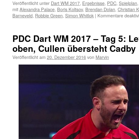
Veröffentlicht unter
Dart WM 2017
,
Ergebnisse
,
PDC
,
Spielplan
mit
Alexandra Palace
,
Boris Koltsov
,
Brendan Dolan
,
Christian K
Barneveld
,
Robbie Green
,
Simon Whitlok
|
Kommentare deaktivi
PDC Dart WM 2017 – Tag 5: Le
oben, Cullen übersteht Cadby
Veröffentlicht am
20. Dezember 2016
von
Marvin