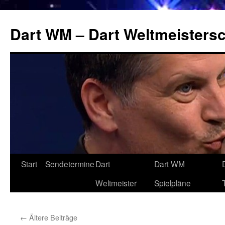
Zum
Inhalt
Dart WM – Dart Weltmeistersc
springen
Start
Sendetermine
Dart
Dart WM
Weltmeister
Spielpläne
←
Ältere Beiträge