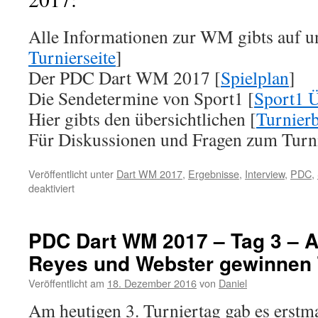
Alle Informationen zur WM gibts auf un
Turnierseite
]
Der PDC Dart WM 2017 [
Spielplan
]
Die Sendetermine von Sport1 [
Sport1 Ü
Hier gibts den übersichtlichen [
Turnier
Für Diskussionen und Fragen zum Turni
Veröffentlicht unter
Dart WM 2017
,
Ergebnisse
,
Interview
,
PDC
,
für
deaktiviert
PDC
Dart
WM
PDC Dart WM 2017 – Tag 3 – 
2017
Reyes und Webster gewinnen T
–
Tag
Veröffentlicht am
18. Dezember 2016
von
Daniel
4
–
Am heutigen 3. Turniertag gab es erstma
Nachmittag: