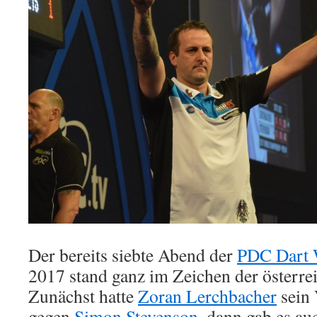
Der bereits siebte Abend der
PDC Dart W
2017 stand ganz im Zeichen der österrei
Zunächst hatte
Zoran Lerchbacher
sein
gegen
Simon Stevenson
, dann gab es au