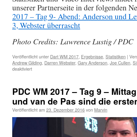
unserer Partnerseite in der folgenden
2017 – Tag 9- Abend: Anderson und Le
3, Webster überrascht
Photo Credits: Lawrence Lustig / PDC
Veröffentlicht unter
Dart WM 2017
,
Ergebnisse
,
Statistiken
|
Ver
Andrew Gilding
,
Darren Webster
,
Gary Anderson
,
Joe Cullen
,
S
für
deaktiviert
PDC
WM
2017
PDC WM 2017 – Tag 9 – Mittag
–
und van de Pas sind die ersten
Tag
9
Veröffentlicht am
23. Dezember 2016
von
Marvin
–
Abend:
Anderson
und
Lewis