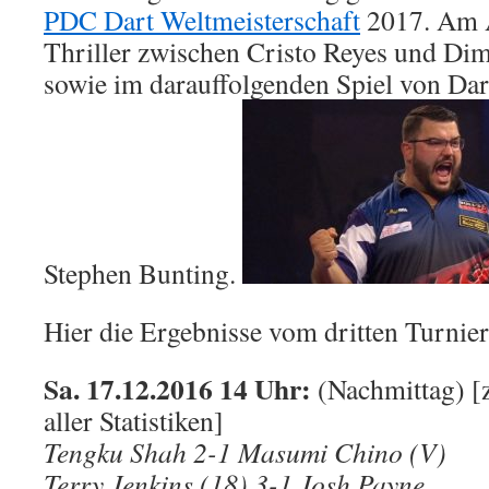
PDC Dart Weltmeisterschaft
2017. Am A
Chris
Dobey
Thriller zwischen Cristo Reyes und Dim
gelingt
sowie im darauffolgenden Spiel von Da
Debüt
Stephen Bunting.
Hier die Ergebnisse vom dritten Turnier
Sa. 17.12.2016 14 Uhr:
(Nachmittag) [
aller Statistiken]
Tengku Shah 2-1 Masumi Chino (V)
Terry Jenkins (18) 3-1 Josh Payne