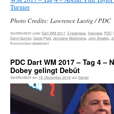
Turnier
Photo Credits: Lawrence Lustig / PDC
Veröffentlicht unter
Dart WM 2017
,
Ergebnisse
,
Interview
,
PDC
|
Daryl Gurney
,
David Platt
,
Jermaine Wattimena
,
John Bowles
,
J
für
Kommentare deaktiviert
PDC
Dart
WM
PDC Dart WM 2017 – Tag 4 – N
2017
Dobey gelingt Debüt
–
Tag
Veröffentlicht am
18. Dezember 2016
von
Daniel
4
–
Abend:
Phil
Taylor
startet
souverän