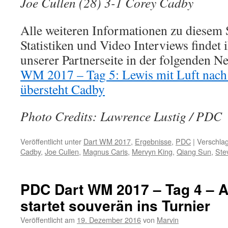
Joe Cullen (28) 3-1 Corey Cadby
Alle weiteren Informationen zu diesem 
Statistiken und Video Interviews findet i
unserer Partnerseite in der folgenden
WM 2017 – Tag 5: Lewis mit Luft nach
übersteht Cadby
Photo Credits: Lawrence Lustig / PDC
Veröffentlicht unter
Dart WM 2017
,
Ergebnisse
,
PDC
|
Verschlag
Cadby
,
Joe Cullen
,
Magnus Caris
,
Mervyn King
,
Qiang Sun
,
Ste
PDC Dart WM 2017 – Tag 4 – A
startet souverän ins Turnier
Veröffentlicht am
19. Dezember 2016
von
Marvin