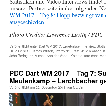
Statistiken und Video Interviews findet i
unserer Partnerseite in der folgenden
WM 2017 – Tag 8: Hopp bezwingt van d
ausgeschieden
Photo Credits: Lawrence Lustig / PDC
Veröffentlicht unter
Dart WM 2017
,
Ergebnisse
,
Interview
,
Statis
Dave Chisnall
,
James Wilson
,
Jeffrey de Graaf
,
Jelle Klaasen
,
K
John Rodriguez
,
Vincent van der Voort
|
Kommentare deaktivier
PDC Dart WM 2017 – Tag 7: Su
Meulenkamp – Lerchbacher ge
Veröffentlicht am
22. Dezember 2016
von
Marvin