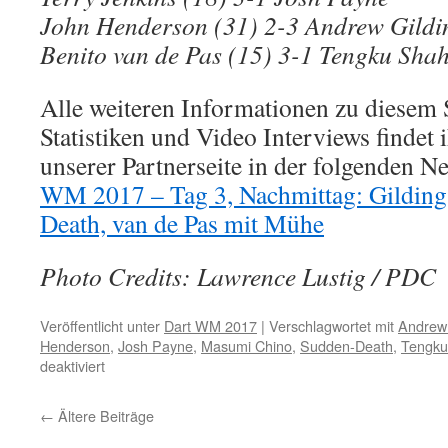
John Henderson (31) 2-3 Andrew Gildi
Benito van de Pas (15) 3-1 Tengku Sha
Alle weiteren Informationen zu diesem 
Statistiken und Video Interviews findet i
unserer Partnerseite in der folgenden
WM 2017 – Tag 3, Nachmittag: Gilding
Death, van de Pas mit Mühe
Photo Credits: Lawrence Lustig / PDC
Veröffentlicht unter
Dart WM 2017
|
Verschlagwortet mit
Andrew 
Henderson
,
Josh Payne
,
Masumi Chino
,
Sudden-Death
,
Tengku
für
deaktiviert
PDC
Dart
←
Ältere Beiträge
WM
2017: