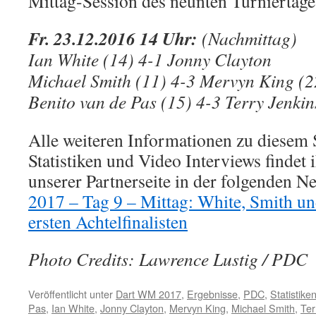
Mittag-Session des neunten Turniertage
Fr. 23.12.2016 14 Uhr:
(Nachmittag)
Ian White (14) 4-1 Jonny Clayton
Michael Smith (11) 4-3 Mervyn King (2
Benito van de Pas (15) 4-3 Terry Jenkin
Alle weiteren Informationen zu diesem 
Statistiken und Video Interviews findet i
unserer Partnerseite in der folgenden
2017 – Tag 9 – Mittag: White, Smith un
ersten Achtelfinalisten
Photo Credits: Lawrence Lustig / PDC
Veröffentlicht unter
Dart WM 2017
,
Ergebnisse
,
PDC
,
Statistike
Pas
,
Ian White
,
Jonny Clayton
,
Mervyn King
,
Michael Smith
,
Ter