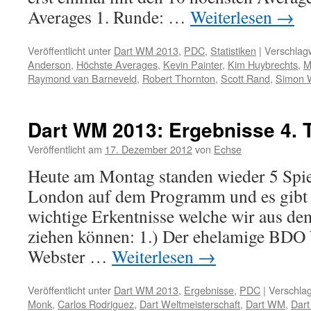
Averages 1. Runde: …
Weiterlesen
→
Veröffentlicht unter
Dart WM 2013
,
PDC
,
Statistiken
|
Verschlagw
Anderson
,
Höchste Averages
,
Kevin Painter
,
Kim Huybrechts
,
M
Raymond van Barneveld
,
Robert Thornton
,
Scott Rand
,
Simon W
Dart WM 2013: Ergebnisse 4. 
Veröffentlicht am
17. Dezember 2012
von
Echse
Heute am Montag standen wieder 5 Spie
London auf dem Programm und es gibt g
wichtige Erkentnisse welche wir aus de
ziehen können: 1.) Der ehelamige BDO
Webster …
Weiterlesen
→
Veröffentlicht unter
Dart WM 2013
,
Ergebnisse
,
PDC
|
Verschlag
Monk
,
Carlos Rodriguez
,
Dart Weltmeisterschaft
,
Dart WM
,
Dar