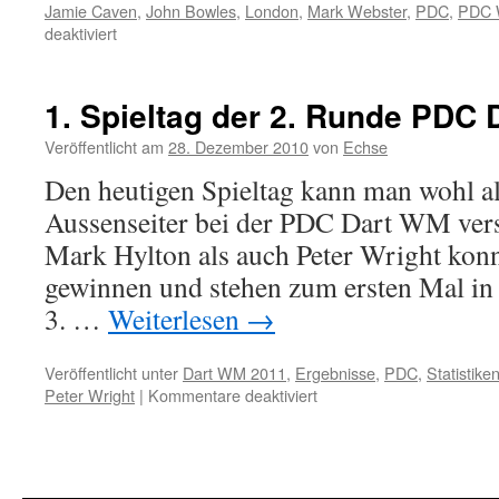
Jamie Caven
,
John Bowles
,
London
,
Mark Webster
,
PDC
,
PDC
für
deaktiviert
Dart
WM
2013:
1. Spieltag der 2. Runde PDC
Ergebnisse
4.
Veröffentlicht am
28. Dezember 2010
von
Echse
Tag
Den heutigen Spieltag kann man wohl al
Aussenseiter bei der PDC Dart WM ver
Mark Hylton als auch Peter Wright konn
gewinnen und stehen zum ersten Mal in i
3. …
Weiterlesen
→
Veröffentlicht unter
Dart WM 2011
,
Ergebnisse
,
PDC
,
Statistike
für
Peter Wright
|
Kommentare deaktiviert
1.
Spieltag
der
2.