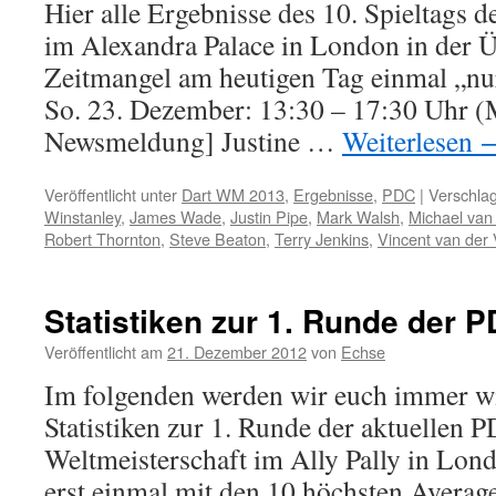
Hier alle Ergebnisse des 10. Spieltag
im Alexandra Palace in London in der Ü
Zeitmangel am heutigen Tag einmal „nu
So. 23. Dezember: 13:30 – 17:30 Uhr (M
Newsmeldung] Justine …
Weiterlesen
Veröffentlicht unter
Dart WM 2013
,
Ergebnisse
,
PDC
|
Verschlag
Winstanley
,
James Wade
,
Justin Pipe
,
Mark Walsh
,
Michael va
Robert Thornton
,
Steve Beaton
,
Terry Jenkins
,
Vincent van der 
Statistiken zur 1. Runde der 
Veröffentlicht am
21. Dezember 2012
von
Echse
Im folgenden werden wir euch immer wi
Statistiken zur 1. Runde der aktuellen 
Weltmeisterschaft im Ally Pally in Lond
erst einmal mit den 10 höchsten Averag