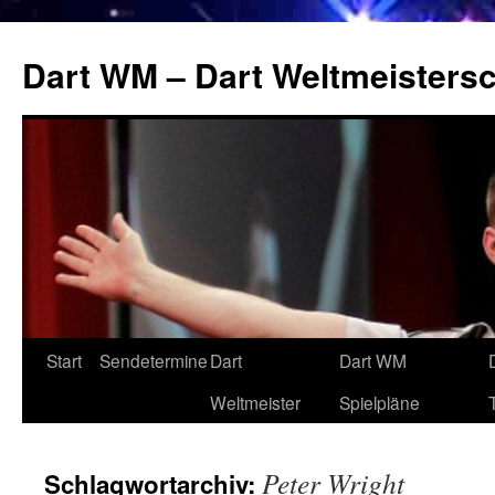
Zum
Inhalt
Dart WM – Dart Weltmeistersc
springen
Start
Sendetermine
Dart
Dart WM
Weltmeister
Spielpläne
Peter Wright
Schlagwortarchiv: