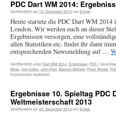
PDC Dart WM 2014: Ergebnisse
Veröffentlicht am
13. Dezember 2013
von
Echse
Heute startete die PDC Dart WM 2014 i
London. Wir werden euch an dieser Ste
Ergebnissen versorgen, eine vollständ
allen Statistiken etc. findet ihr dann imm
entsprechenden Newsmeldung auf …
W
Veröffentlicht unter
Dart WM 2014
,
Ergebnisse
,
PDC
|
Verschlag
Moss
,
Joe Cullen
,
John Part
,
Mareno Michels
,
Peter Wright
,
Phi
für
Kommentare deaktiviert
PDC
Dart
WM
Ergebnisse 10. Spieltag PDC 
2014:
Weltmeisterschaft 2013
Ergebnisse
1.
Veröffentlicht am
23. Dezember 2012
von
Echse
Spieltag